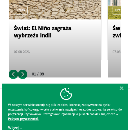
Prasa
Prasa
Świat: El Niño zagraża
Świat:
wybrzeżu Indii
zwięks
07.08.2026
07.08.2026
01 / 08
W naszym serwisie stosuje się pliki cookies, które są zapisywane na dysku
urządzenia końcowego w celu ułatwienia nawigacji oraz dostosowania serwisu do
preferencji użytkownika. Szczegółowe informacje o plikach cookies znajdziesz w
Polityce prywatności.
KONTAKT
Więcej
REGULAMIN STRONY