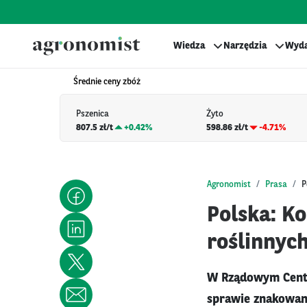
Wiedza
Narzędzia
Wyda
Średnie ceny zbóż
Pszenica
Żyto
807.5 zł/t
+
0.42%
598.86 zł/t
-4.71%
Agronomist
Prasa
P
Polska: K
roślinnyc
W Rządowym Centru
sprawie znakowan