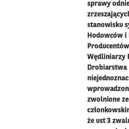
sprawy odnie
zrzeszającyc
stanowisku s
Hodowców i P
Producentów 
Wędliniarzy 
Drobiarstwa 
niejednoznac
wprowadzone 
zwolnione ze
członkowskim 
że ust 3 zwa