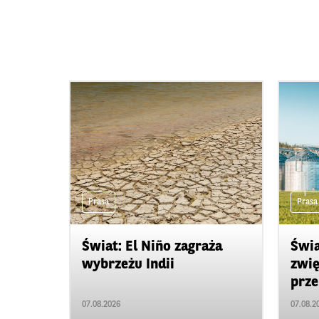
Prasa
Prasa
Świat: El Niño zagraża
Świa
wybrzeżu Indii
zwię
prze
07.08.2026
07.08.2