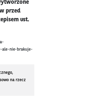
 wytworzone
ów przed
episem ust.
a-
-ale-nie-brakuje-
cznego,
sowo na rzecz