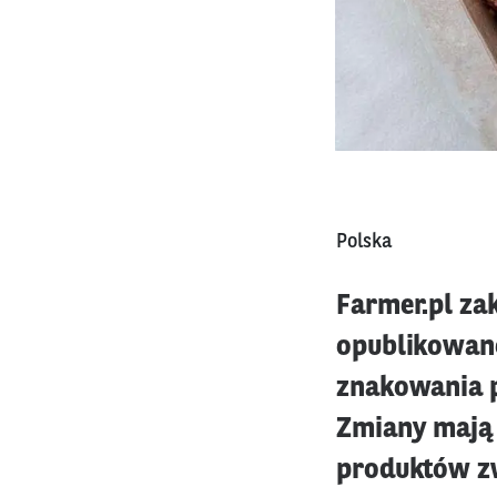
Polska
Farmer.pl za
opublikowano
znakowania 
Zmiany mają 
produktów zw