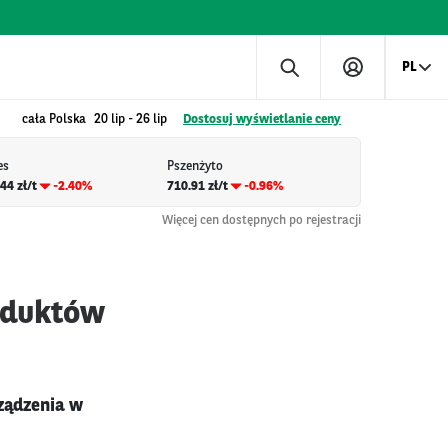
PL
cała Polska
20 lip
-
26 lip
Dostosuj wyświetlanie ceny
es
Pszenżyto
44 zł/t
-2.40%
710.91 zł/t
-0.96%
Więcej cen dostępnych po rejestracji
oduktów
ządzenia w