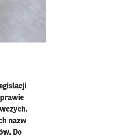
gislacji
sprawie
ywczych.
ych nazw
ków. Do