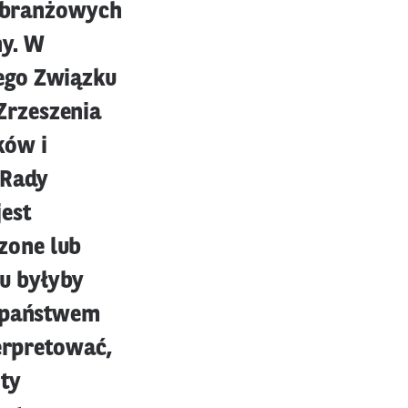
i branżowych
ny. W
ego Związku
Zrzeszenia
ków i
 Rady
est
zone lub
u byłyby
t państwem
terpretować,
ty