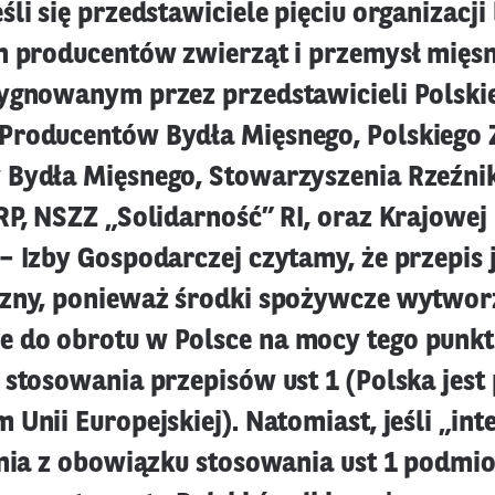
śli się przedstawiciele pięciu organizacj
h producentów zwierząt i przemysł mięs
ygnowanym przez przedstawicieli Polski
roducentów Bydła Mięsnego, Polskiego 
Bydła Mięsnego, Stowarzyszenia Rzeźni
RP, NSZZ „Solidarność” RI, oraz Krajowej
– Izby Gospodarczej czytamy, że przepis j
zny, ponieważ środki spożywcze wytwor
do obrotu w Polsce na mocy tego punkt
 stosowania przepisów ust 1 (Polska jes
Unii Europejskiej). Natomiast, jeśli „in
lnia z obowiązku stosowania ust 1 podmio