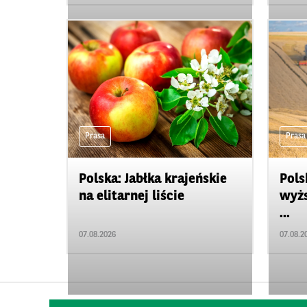
Prasa
Prasa
Polska: Jabłka krajeńskie
Pols
na elitarnej liście
wyżs
...
07.08.2026
07.08.2