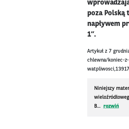
wprowadzając
poza Polską 
napływem pr
1”.
Artykuł z 7 grudn
chlewna/koniec-z
watpliwosci,1391
Niniejszy mater
wieloźródłoweg
B...
rozwiń