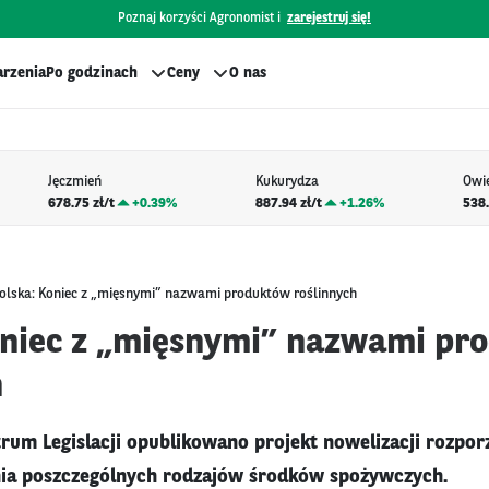
Poznaj korzyści Agronomist i
zarejestruj się!
rzenia
Po godzinach
Ceny
O nas
Jęczmień
Kukurydza
Owi
678.75 zł/t
+
0.39%
887.94 zł/t
+
1.26%
538.
olska: Koniec z „mięsnymi” nazwami produktów roślinnych
oniec z „mięsnymi” nazwami pr
h
m Legislacji opublikowano projekt nowelizacji rozpor
ia poszczególnych rodzajów środków spożywczych.