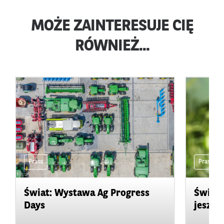
MOŻE ZAINTERESUJE CIĘ
RÓWNIEŻ...
Prasa
Prasa
Świat: Wystawa Ag Progress
Świat
Days
jeszcz