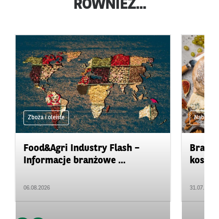
RÓWNIEŻ...
Zboża i oleiste
Nabiał
Food&Agri Industry Flash –
Branża
Informacje branżowe ...
kosztów
06.08.2026
31.07.2026