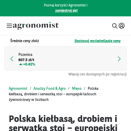
Poznaj korzyści Agronomist i
zarejestruj się!
Średnie ceny zbóż
Dostosuj wyświetlanie ceny
Pszenica
807.5 zł/t
+
0.42%
Więcej cen dostępnych po rejestracji
Agronomist
Analizy Food & Agro
Mięso
Polska
kiełbasą, drobiem i serwatką stoi – europejski łańcuch
żywnościowy w liczbach
Polska kiełbasą, drobiem i
serwatką stoi – europejski