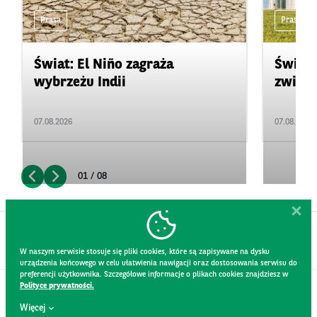
Prasa
Prasa
Świat: El Niño zagraża
Świat:
wybrzeżu Indii
zwięks
07.08.2026
07.08.2026
01 / 08
W naszym serwisie stosuje się pliki cookies, które są zapisywane na dysku
urządzenia końcowego w celu ułatwienia nawigacji oraz dostosowania serwisu do
preferencji użytkownika. Szczegółowe informacje o plikach cookies znajdziesz w
Polityce prywatności.
KONTAKT
Więcej
REGULAMIN STRONY