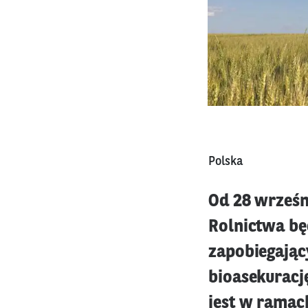
Polska
Od 28 wrześni
Rolnictwa bę
zapobiegający
bioasekurację
jest w ramac