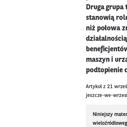
Druga grupa 
stanowią roln
niż połowa z
działalnością
beneficjentó
maszyn i urz
podtopienie 
Artykuł z 21 wrze
jeszcze-we-wrzes
Niniejszy mater
wieloźródłoweg