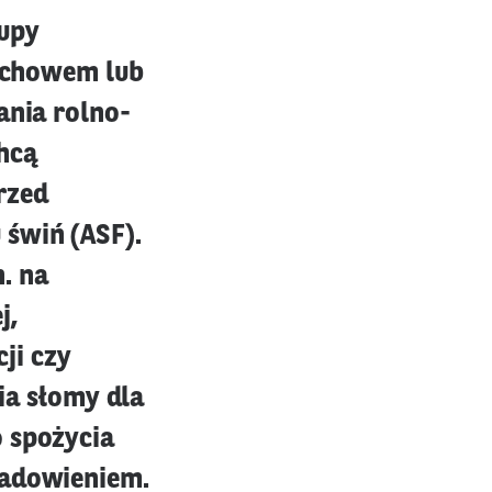
rupy
ę chowem lub
ania rolno-
hcą
rzed
 świń (ASF).
. na
j,
ji czy
a słomy dla
o spożycia
sadowieniem.