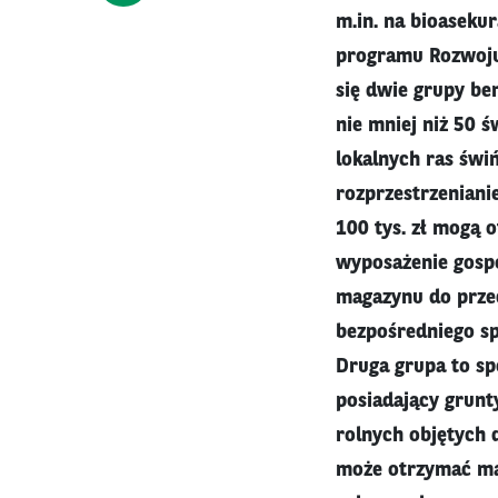
m.in. na bioaseku
programu Rozwoju
się dwie grupy be
nie mniej niż 50 
lokalnych ras świ
rozprzestrzeniani
100 tys. zł mogą 
wyposażenie gosp
magazynu do przec
bezpośredniego sp
Druga grupa to sp
posiadający grunt
rolnych objętych d
może otrzymać mak