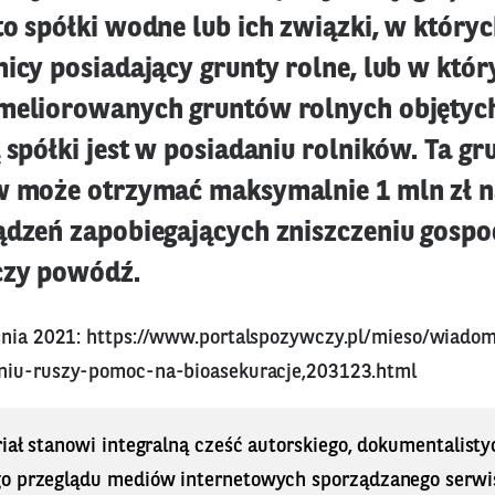
to spółki wodne lub ich związki, w który
icy posiadający grunty rolne, lub w któr
meliorowanych gruntów rolnych objętyc
 spółki jest w posiadaniu rolników. Ta gr
w może otrzymać maksymalnie 1 mln zł n
ądzeń zapobiegających zniszczeniu gosp
czy powódź.
śnia 2021:
https://www.portalspozywczy.pl/mieso/wiadom
niu-ruszy-pomoc-na-bioasekuracje,203123.html
iał stanowi integralną cześć autorskiego, dokumentalisty
o przeglądu mediów internetowych sporządzanego serwi