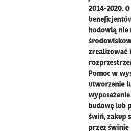
2014-2020. O
beneficjentów
hodowlą nie m
środowiskowe
zrealizować 
rozprzestrze
Pomoc w wyso
utworzenie l
wyposażenie 
budowę lub 
świń, zakup 
przez świnie