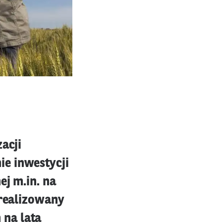
acji
e inwestycji
ej m.in. na
 realizowany
 na lata