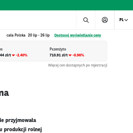
PL
cała Polska
20 lip
-
26 lip
Dostosuj wyświetlanie ceny
es
Pszenżyto
44 zł/t
-2.40%
710.91 zł/t
-0.96%
Więcej cen dostępnych po rejestracji
 na
zie przyjmowała
u produkcji rolnej