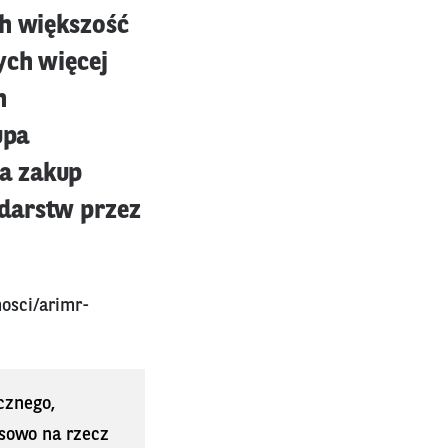
ch większość
ych więcej
h
upa
a zakup
odarstw przez
osci/arimr-
cznego,
sowo na rzecz