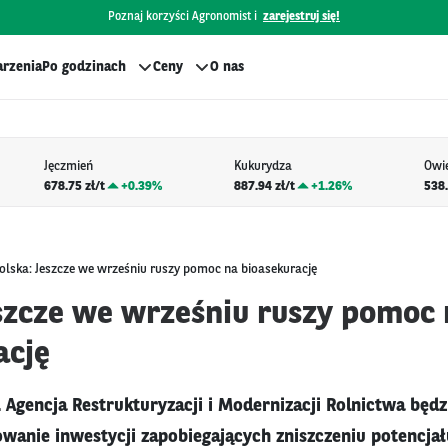
Poznaj korzyści Agronomist i
zarejestruj się!
rzenia
Po godzinach
Ceny
O nas
Jęczmień
Kukurydza
Owi
678.75 zł/t
+
0.39%
887.94 zł/t
+
1.26%
538.
olska: Jeszcze we wrześniu ruszy pomoc na bioasekurację
eszcze we wrześniu ruszy pomoc
ację
. Agencja Restrukturyzacji i Modernizacji Rolnictwa będ
owanie inwestycji zapobiegających zniszczeniu potencjał