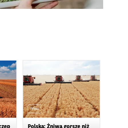
Prasa
czep
Polska: Żniwa gorsze niż