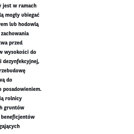
y jest w ramach
dą mogły ubiegać
owem lub hodowlą
. zachowania
stwa przed
 w wysokości do
 dezynfekcyjnej,
przebudowę
wą do
go posadowieniem.
ą rolnicy
ch gruntów
a beneficjentów
gających