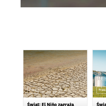
Prasa
Prasa
Świat: El Niño zagraża
Świa