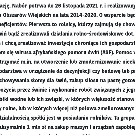
rację. Nabór potrwa do 26 listopada 2021 r. i realizowan
 Obszarów Wiejskich na lata 2014-2020. O wsparcie bę
neficjentów. Pierwsza to rolnicy, którzy zajmują się ch
świń bądź zrealizowali działania rolno-środowiskowe dot
ń i chcą zrealizować inwestycje chroniące ich gospodar
em się wirusa afrykańskiego pomoru świń (ASF). Pomoc
otrzymać m.in. na utworzenie lub zmodernizowanie niecki
odarstwa w urządzenie do dezynfekcji czy budowę lub 
howywania słomy dla świń, zakup silosu na paszę goto
ożycia przez świnie i wykonanie robót związanych z je
ółki wodne lub ich związki, w których większość stanowi
y rolne, lub w których więcej niż połowa zmeliorowany
ziałalnością spółki jest w posiadaniu rolników. Ta grup
symalnie 1 mln zł na zakup maszyn i urządzeń zapobie