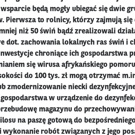
 wsparcie będą mogły ubiegać się dwie g
. Pierwsza to rolnicy, którzy zajmują si
niej niż 50 świń bądź zrealizowali dział
 dot. zachowania lokalnych ras świń i c
inwestycje chroniące ich gospodarstwa p
nianiem się wirusa afrykańskiego pomoru
kości do 100 tys. zł mogą otrzymać m.in
ub zmodernizowanie niecki dezynfekcyjne
gospodarstwa w urządzenie do dezynfekc
przebudowę magazynu do przechowywani
silosu na paszę gotową do bezpośrednieg
 i wykonanie robót związanych z jego po