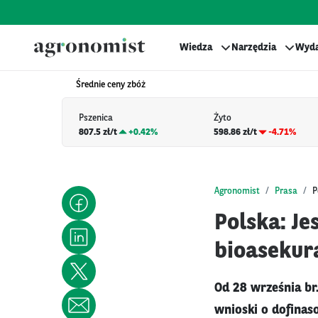
Wiedza
Narzędzia
Wyda
Średnie ceny zbóż
Pszenica
Żyto
807.5 zł/t
+
0.42%
598.86 zł/t
-4.71%
Agronomist
Prasa
P
Polska: J
bioasekur
Od 28 września br
wnioski o dofinas