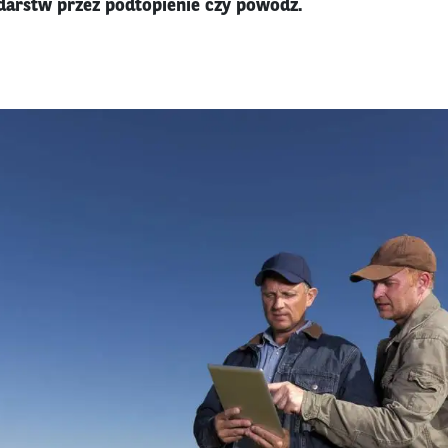
darstw przez podtopienie czy powódź.