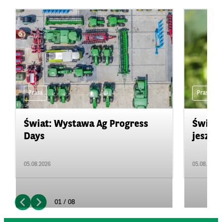
Prasa
Prasa
Świat: Wystawa Ag Progress
Świat
Days
jeszcz
05.08.2026
05.08.2026
01 / 08