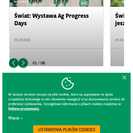
Świat: Wystawa Ag Progress
Świat
Days
jeszcz
05.08.2026
05.08.2026
01 / 08
W naszym serwisie stosuje się pliki cookies, które są zapisywane na dysku
urządzenia końcowego w celu ułatwienia nawigacji oraz dostosowania serwisu do
preferencji użytkownika. Szczegółowe informacje o plikach cookies znajdziesz w
Polityce prywatności.
KONTAKT
Więcej
REGULAMIN STRONY
POLITYKA PRYWATNOŚCI
USTAWIENIA PLIKÓW COOKIES