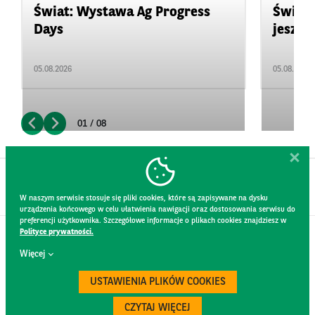
Świat: Wystawa Ag Progress
Świat
Days
jeszcz
05.08.2026
05.08.2026
01 / 08
W naszym serwisie stosuje się pliki cookies, które są zapisywane na dysku
urządzenia końcowego w celu ułatwienia nawigacji oraz dostosowania serwisu do
preferencji użytkownika. Szczegółowe informacje o plikach cookies znajdziesz w
Polityce prywatności.
KONTAKT
Więcej
REGULAMIN STRONY
POLITYKA PRYWATNOŚCI
USTAWIENIA PLIKÓW COOKIES
RODO
BEZPIECZEŃSTWO
CZYTAJ WIĘCEJ