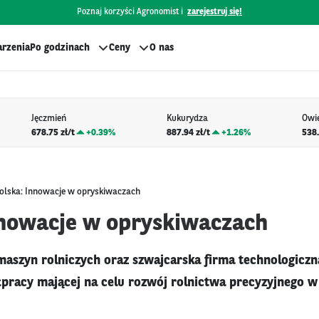
Poznaj korzyści Agronomist i
zarejestruj się!
rzenia
Po godzinach
Ceny
O nas
Jęczmień
Kukurydza
Owi
678.75 zł/t
+
0.39%
887.94 zł/t
+
1.26%
538.
olska: Innowacje w opryskiwaczach
nnowacje w opryskiwaczach
maszyn rolniczych oraz szwajcarska firma technologiczn
pracy mającej na celu rozwój rolnictwa precyzyjnego w 