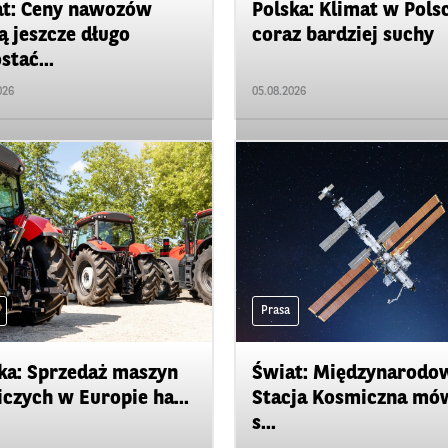
t: Ceny nawozów
Polska: Klimat w Pols
 jeszcze długo
coraz bardziej suchy
stać...
026
05.08.2026
Prasa
ka: Sprzedaż maszyn
Świat: Międzynarodo
iczych w Europie ha...
Stacja Kosmiczna mó
s...