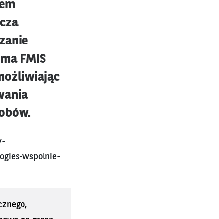
wem
rcza
zanie
orma FMIS
możliwiając
wania
sobów.
y-
ogies-wspolnie-
cznego,