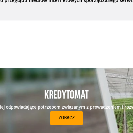
o przeglądu mediów internetowych sporządzanego serwi
KREDYTOMAT
epiej odpowiadające potrzebom związanym z prowadzeniem i roz
ZOBACZ