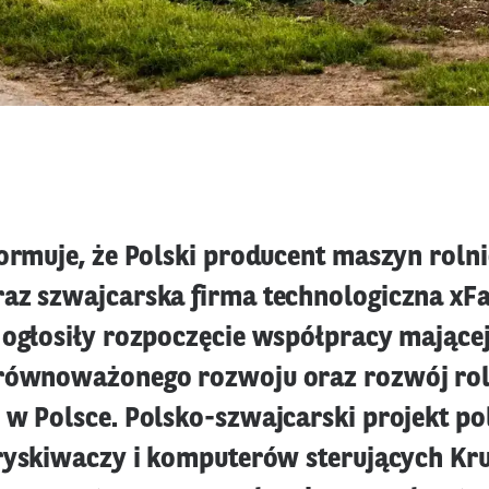
formuje, że Polski producent maszyn roln
az szwajcarska firma technologiczna xF
 ogłosiły rozpoczęcie współpracy mającej
zrównoważonego rozwoju oraz rozwój ro
 w Polsce. Polsko-szwajcarski projekt po
pryskiwaczy i komputerów sterujących Kr