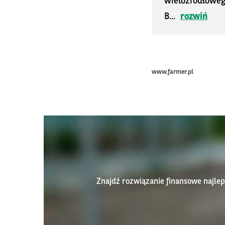
wieloźródłoweg
B...
rozwiń
www.farmer.pl
Znajdź rozwiązanie finansowe najl