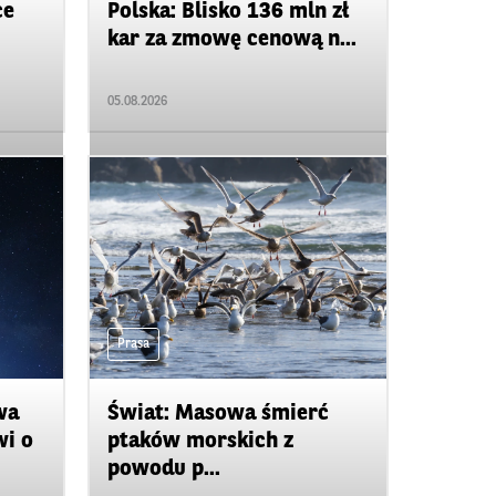
ce
Polska: Blisko 136 mln zł
kar za zmowę cenową n...
05.08.2026
Prasa
wa
Świat: Masowa śmierć
wi o
ptaków morskich z
powodu p...