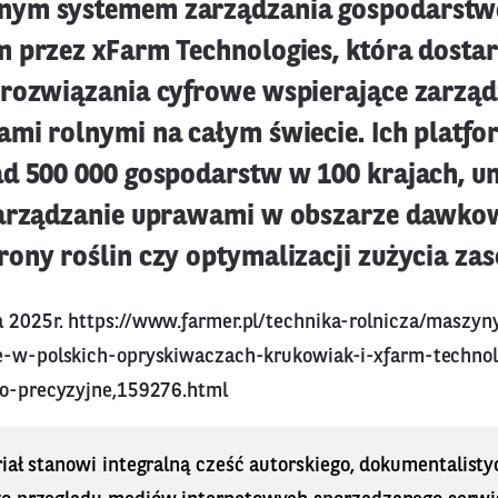
ym systemem zarządzania gospodarst
 przez xFarm Technologies, która dosta
rozwiązania cyfrowe wspierające zarząd
mi rolnymi na całym świecie. Ich platf
d 500 000 gospodarstw w 100 krajach, u
zarządzanie uprawami w obszarze dawko
ony roślin czy optymalizacji zużycia za
a 2025r.
https://www.farmer.pl/technika-rolnicza/maszyn
e-w-polskich-opryskiwaczach-krukowiak-i-xfarm-technol
wo-precyzyjne,159276.html
iał stanowi integralną cześć autorskiego, dokumentalisty