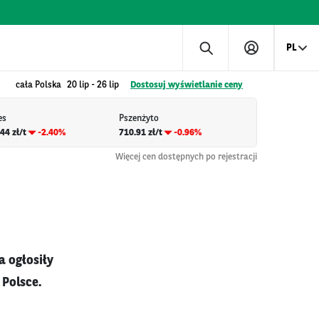
PL
cała Polska
20 lip
-
26 lip
Dostosuj wyświetlanie ceny
es
Pszenżyto
44 zł/t
-2.40%
710.91 zł/t
-0.96%
Więcej cen dostępnych po rejestracji
a ogłosiły
Polsce.