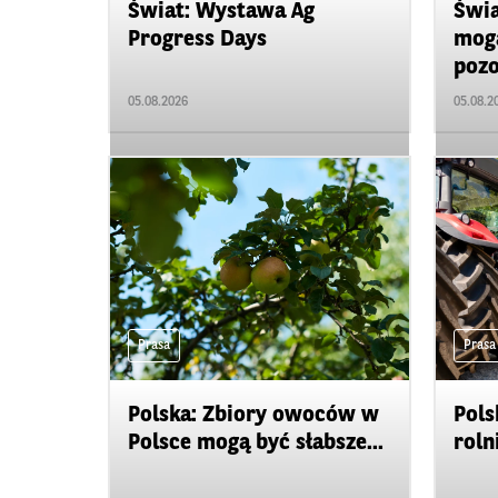
Świat: Wystawa Ag
Świa
Progress Days
mogą
pozo
05.08.2026
05.08.2
Prasa
Prasa
Polska: Zbiory owoców w
Pols
Polsce mogą być słabsze...
roln