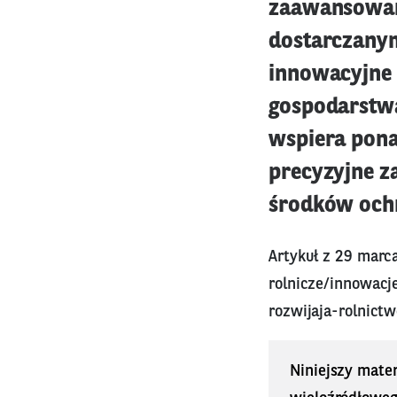
zaawansowan
dostarczanym
innowacyjne 
gospodarstwa
wspiera pona
precyzyjne 
środków ochr
Artykuł z 29 marc
rolnicze/innowacj
rozwijaja-rolnict
Niniejszy mater