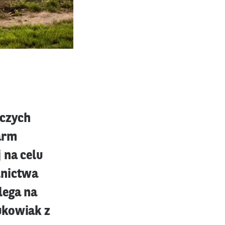
iczych
arm
 na celu
lnictwa
lega na
ukowiak z