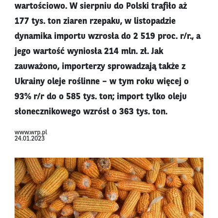
wartościowo. W sierpniu do Polski trafiło aż
177 tys. ton ziaren rzepaku, w listopadzie
dynamika importu wzrosła do 2 519 proc. r/r., a
jego wartość wyniosła 214 mln. zł. Jak
zauważono, importerzy sprowadzają także z
Ukrainy oleje roślinne – w tym roku więcej o
93% r/r do o 585 tys. ton; import tylko oleju
słonecznikowego wzrósł o 363 tys. ton.
www.wrp.pl
24.01.2023