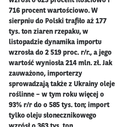
wzrósł o 623 procent ilościowo i
716 procent wartościowo. W
sierpniu do Polski trafiło aż 177
tys. ton ziaren rzepaku, w
listopadzie dynamika importu
wzrosła do 2 519 proc. r/r., a jego
wartość wyniosła 214 mln. zł. Jak
zauważono, importerzy
sprowadzają także z Ukrainy oleje
roślinne – w tym roku więcej o
93% r/r do o 585 tys. ton; import
tylko oleju słonecznikowego
wzrósł o 363 tys. ton.