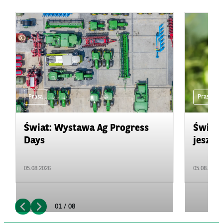
Prasa
Prasa
Świat: Wystawa Ag Progress
Świat
Days
jeszcz
05.08.2026
05.08.2026
01 / 08