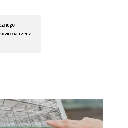
cznego,
sowo na rzecz