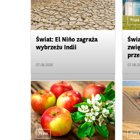
Prasa
Prasa
Świat: El Niño zagraża
Świa
wybrzeżu Indii
zwię
prze
07.08.2026
07.08.2
Prasa
Prasa