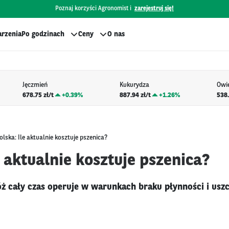
Poznaj korzyści Agronomist i
zarejestruj się!
rzenia
Po godzinach
Ceny
O nas
Jęczmień
Kukurydza
Owi
678.75 zł/t
+
0.39%
887.94 zł/t
+
1.26%
538.
olska: Ile aktualnie kosztuje pszenica?
e aktualnie kosztuje pszenica?
ż cały czas operuje w warunkach braku płynności i usz