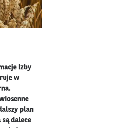
macje Izby
ruje w
rna.
 wiosenne
dalszy plan
 są dalece