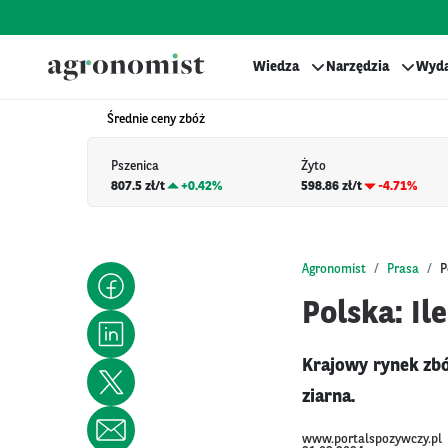
Wiedza
Narzędzia
Wyda
Średnie ceny zbóż
Pszenica
Żyto
807.5 zł/t
+
0.42%
598.86 zł/t
-4.71%
Agronomist
Prasa
P
Polska: Il
Krajowy rynek zbó
ziarna.
www.portalspozywczy.pl