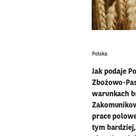
Polska
Jak podaje P
Zbożowo-Pasz
warunkach br
Zakomunikowa
prace polowe
tym bardziej,