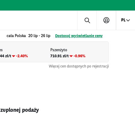
PL
cała Polska
20 lip
-
26 lip
Dostosuj wyświetlanie ceny
es
Pszenżyto
44 zł/t
-2.40%
710.91 zł/t
-0.96%
Więcej cen dostępnych po rejestracji
czuplonej podaży