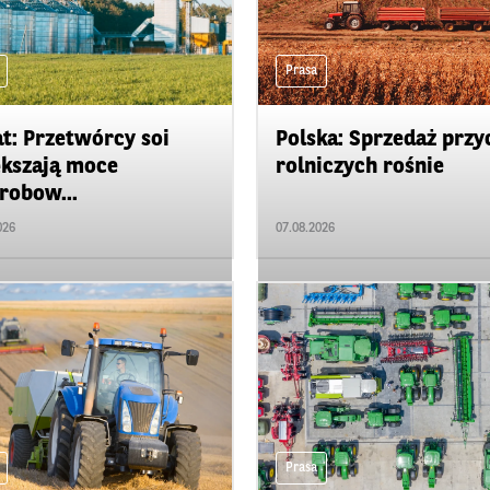
Prasa
t: Przetwórcy soi
Polska: Sprzedaż przy
kszają moce
rolniczych rośnie
robow...
026
07.08.2026
Prasa