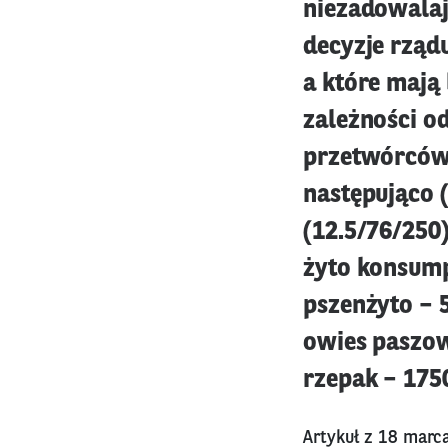
niezadowalaj
decyzje rząd
a które mają
zależności o
przetwórców 
następująco 
(12.5/76/250
żyto konsump
pszenżyto – 
owies paszow
rzepak – 175
Artykuł z 18 marc