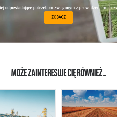
epiej odpowiadające potrzebom związanym z prowadzeniem i roz
ZOBACZ
MOŻE ZAINTERESUJE CIĘ RÓWNIEŻ...