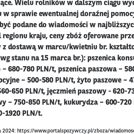
ące. Wielu rolników w dalszym ciągu wy
u w sprawie ewentualnej doraźnej pomoc
 być podane do wiadomości w najbliższyc
d regionu kraju, ceny zbóż oferowane prz
z dostawą w marcu/kwietniu br. kształt
(wg stanu na 15 marca br.): pszenica kon
) – 680-780 PLN/t, pszenica paszowa – 58
cyjne – 500-580 PLN/t, żyto paszowe – 4
560-650 PLN/t, jęczmień paszowy - 620-73
y – 750-850 PLN/t, kukurydza – 600-720 
0-1920 PLN/t.
a 2024:
https://www.portalspozywczy.pl/zboza/wiadomosc