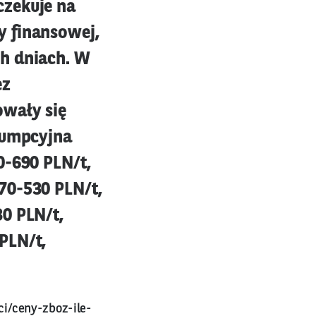
czekuje na
y finansowej,
h dniach. W
ez
owały się
sumpcyjna
0-690 PLN/t,
70-530 PLN/t,
0 PLN/t,
PLN/t,
i/ceny-zboz-ile-