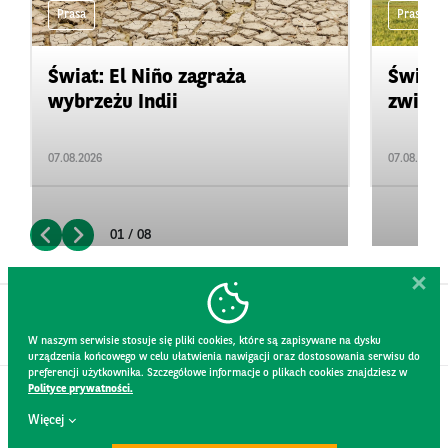
Prasa
Prasa
Świat: El Niño zagraża
Świat:
wybrzeżu Indii
zwięks
07.08.2026
07.08.2026
01 / 08
W naszym serwisie stosuje się pliki cookies, które są zapisywane na dysku
urządzenia końcowego w celu ułatwienia nawigacji oraz dostosowania serwisu do
preferencji użytkownika. Szczegółowe informacje o plikach cookies znajdziesz w
Polityce prywatności.
KONTAKT
Więcej
REGULAMIN STRONY
POLITYKA PRYWATNOŚCI