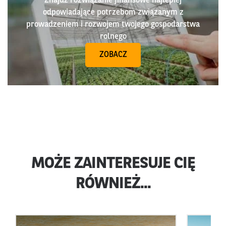
Znajdź rozwiązanie finansowe najlepiej
odpowiadające potrzebom związanym z
prowadzeniem i rozwojem twojego gospodarstwa
rolnego
ZOBACZ
MOŻE ZAINTERESUJE CIĘ
RÓWNIEŻ...