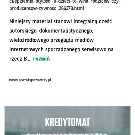
ci/epidemia-otylosci-u-dzieci-to-wina-rodzicow-czy-
producentow-zywnosci,266378.html
Niniejszy materiał stanowi integralną cześć
autorskiego, dokumentalistycznego,
wieloźródłowego przeglądu mediów
internetowych sporządzanego serwisowo na
rzecz B...
rozwiń
www.portalspozywczy.pl
KREDYTOMAT