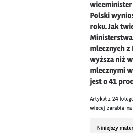
wiceminister
Polski wynios
roku. Jak tw
Ministerstwa
mlecznych z P
wyższa niż w
mlecznymi w 2
jest o 41 proc
Artykuł z 24 lute
wiecej-zarabia-n
Niniejszy mater