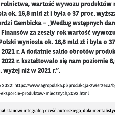
 rolnictwa, wartość wywozu produktów 
ła ok. 16,8 mld zł i była o 37 proc. wyższ
ierdzi Gembicka – „Według wstępnych da
 Finansów za zeszły rok wartość wywoz
olski wyniosła ok. 16,8 mld zł i była o 37
 2021 r. A dodatnie saldo obrotów produ
022 r. kształtowało się nam poziomie 8,6
. wyżej niż w 2021 r.”.
go 2022:
https://www.agropolska.pl/produkcja-zwierzeca/b
a-eksporcie-produktow-mlecznych,2092.html
iał stanowi integralną cześć autorskiego, dokumentalisty