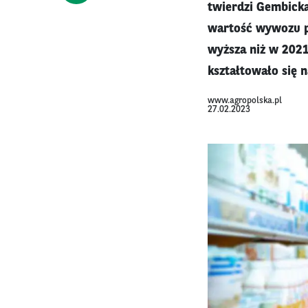
twierdzi Gembicka
wartość wywozu pr
wyższa niż w 2021
kształtowało się n
www.agropolska.pl
27.02.2023