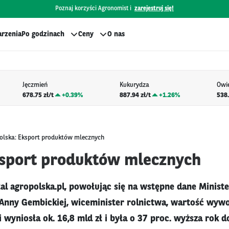
Poznaj korzyści Agronomist i
zarejestruj się!
rzenia
Po godzinach
Ceny
O nas
Jęczmień
Kukurydza
Owi
678.75 zł/t
+
0.39%
887.94 zł/t
+
1.26%
538.
olska: Eksport produktów mlecznych
ksport produktów mlecznych
tal agropolska.pl, powołując się na wstępne dane Minis
a Anny Gembickiej, wiceminister rolnictwa, wartość wy
 wyniosła ok. 16,8 mld zł i była o 37 proc. wyższa rok d