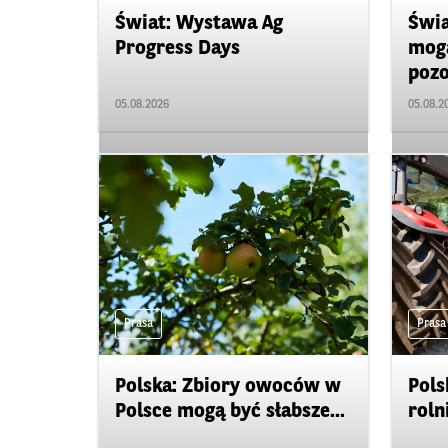
Świat: Wystawa Ag
Świa
Progress Days
mogą
pozo
05.08.2026
05.08.2
Prasa
Prasa
Polska: Zbiory owoców w
Pols
Polsce mogą być słabsze...
roln