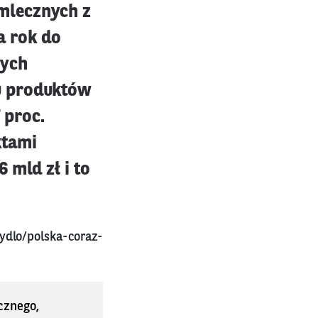
mlecznych z
a rok do
nych
u produktów
 proc.
ktami
 mld zł i to
ydlo/polska-coraz-
cznego,