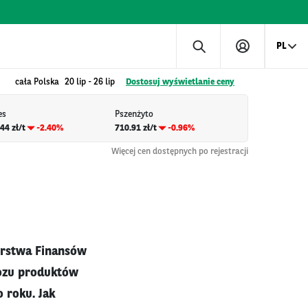
PL
cała Polska
20 lip
-
26 lip
Dostosuj wyświetlanie ceny
es
Pszenżyto
44 zł/t
-2.40%
710.91 zł/t
-0.96%
Więcej cen dostępnych po rejestracji
terstwa Finansów
wozu produktów
o roku. Jak