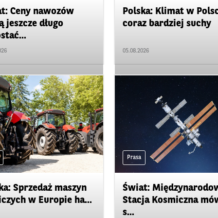
t: Ceny nawozów
Polska: Klimat w Pols
 jeszcze długo
coraz bardziej suchy
stać...
026
05.08.2026
Prasa
ka: Sprzedaż maszyn
Świat: Międzynarodo
iczych w Europie ha...
Stacja Kosmiczna mó
s...