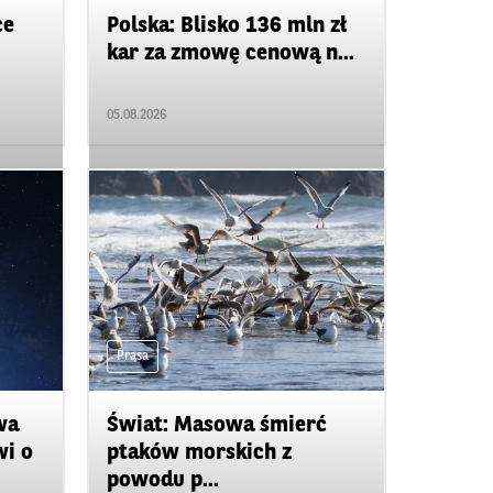
ce
Polska: Blisko 136 mln zł
kar za zmowę cenową n...
05.08.2026
Prasa
wa
Świat: Masowa śmierć
wi o
ptaków morskich z
powodu p...