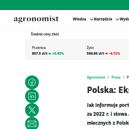
Wiedza
Narzędzia
Wyda
Średnie ceny zbóż
Pszenica
Żyto
807.5 zł/t
+
0.42%
598.86 zł/t
-4.71%
Agronomist
Prasa
P
Polska: E
Jak informuje por
za 2022 r. i słow
mlecznych z Polski