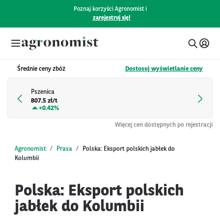
Poznaj korzyści Agronomist i
zarejestruj się!
Średnie ceny zbóż
Dostosuj wyświetlanie ceny
Pszenica
807.5 zł/t
+
0.42%
Więcej cen dostępnych po rejestracji
Agronomist
Prasa
Polska: Eksport polskich jabłek do
Kolumbii
Polska: Eksport polskich
jabłek do Kolumbii