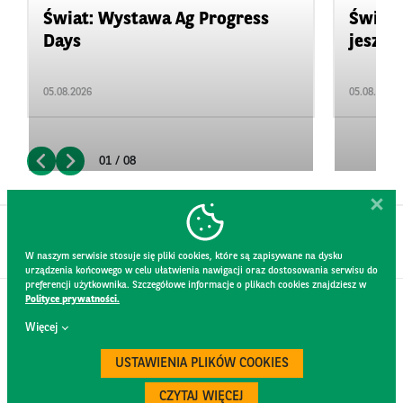
Świat: Wystawa Ag Progress
Świat
Days
jeszcz
05.08.2026
05.08.2026
01 / 08
W naszym serwisie stosuje się pliki cookies, które są zapisywane na dysku
urządzenia końcowego w celu ułatwienia nawigacji oraz dostosowania serwisu do
preferencji użytkownika. Szczegółowe informacje o plikach cookies znajdziesz w
Polityce prywatności.
KONTAKT
Więcej
REGULAMIN STRONY
POLITYKA PRYWATNOŚCI
USTAWIENIA PLIKÓW COOKIES
RODO
BEZPIECZEŃSTWO
CZYTAJ WIĘCEJ