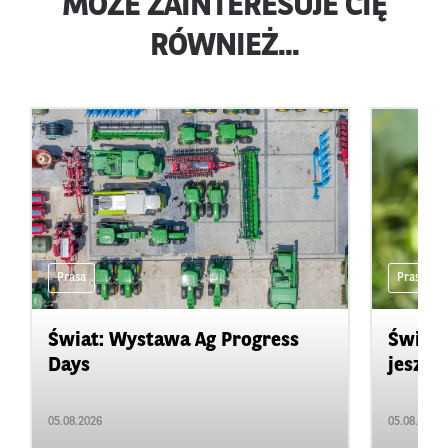
MOŻE ZAINTERESUJE CIĘ
RÓWNIEŻ...
Prasa
Prasa
Świat: Wystawa Ag Progress
Świat
Days
jeszcz
05.08.2026
05.08.2026