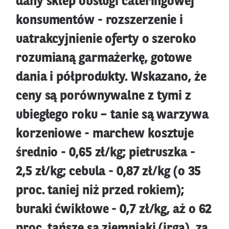
dany sklep obsługi cateringowej
konsumentów - rozszerzenie i
uatrakcyjnienie oferty o szeroko
rozumianą garmażerkę, gotowe
dania i półprodukty. Wskazano, że
ceny są porównywalne z tymi z
ubiegłego roku – tanie są warzywa
korzeniowe - marchew kosztuje
średnio - 0,65 zł/kg; pietruszka -
2,5 zł/kg; cebula - 0,87 zł/kg (o 35
proc. taniej niż przed rokiem);
buraki ćwikłowe - 0,7 zł/kg, aż o 62
proc. tańsze są ziemniaki (irga), za