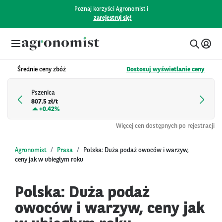
Poznaj korzyści Agronomist i
zarejestruj się!
Średnie ceny zbóż
Dostosuj wyświetlanie ceny
Pszenica
807.5 zł/t
+
0.42%
Więcej cen dostępnych po rejestracji
Agronomist
Prasa
Polska: Duża podaż owoców i warzyw,
ceny jak w ubiegłym roku
Polska: Duża podaż
owoców i warzyw, ceny jak