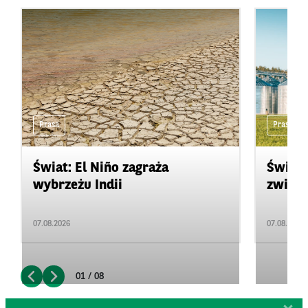
Prasa
Prasa
Świat: El Niño zagraża
Świat:
wybrzeżu Indii
zwięks
07.08.2026
07.08.2026
01 / 08