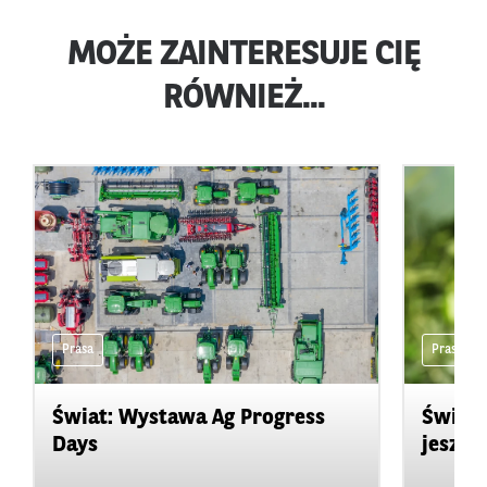
MOŻE ZAINTERESUJE CIĘ
RÓWNIEŻ...
Prasa
Prasa
Świat: Wystawa Ag Progress
Świat
Days
jeszcz