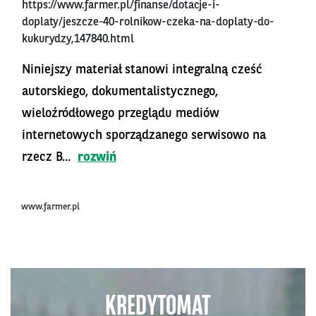
https://www.farmer.pl/finanse/dotacje-i-
doplaty/jeszcze-40-rolnikow-czeka-na-doplaty-do-
kukurydzy,147840.html
Niniejszy materiał stanowi integralną cześć
autorskiego, dokumentalistycznego,
wieloźródłowego przeglądu mediów
internetowych sporządzanego serwisowo na
rzecz B...
rozwiń
www.farmer.pl
KREDYTOMAT