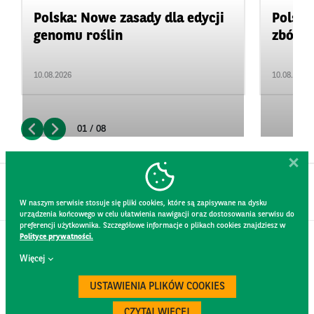
Polska: Nowe zasady dla edycji
Polska
genomu roślin
zbóż
10.08.2026
10.08.2026
01 / 08
W naszym serwisie stosuje się pliki cookies, które są zapisywane na dysku
urządzenia końcowego w celu ułatwienia nawigacji oraz dostosowania serwisu do
preferencji użytkownika. Szczegółowe informacje o plikach cookies znajdziesz w
Polityce prywatności.
KONTAKT
Więcej
REGULAMIN STRONY
POLITYKA PRYWATNOŚCI
USTAWIENIA PLIKÓW COOKIES
RODO
BEZPIECZEŃSTWO
CZYTAJ WIĘCEJ