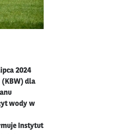
lipca 2024
 (KBW) dla
tanu
icyt wody w
muje Instytut