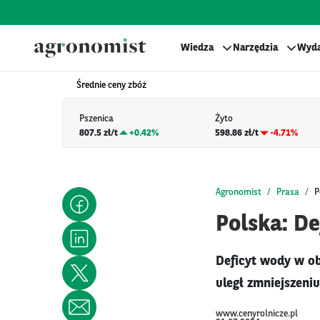
Wiedza
Narzędzia
Wyda
Średnie ceny zbóż
Pszenica
Żyto
807.5 zł/t
+
0.42%
598.86 zł/t
-4.71%
Agronomist
Prasa
P
Polska: De
Deficyt wody w o
uległ zmniejszeni
www.cenyrolnicze.pl