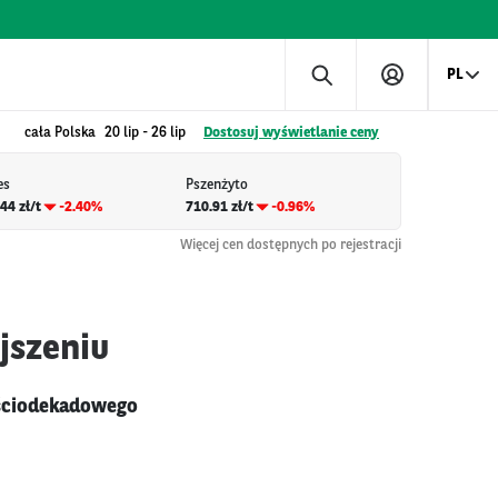
PL
cała Polska
20 lip
-
26 lip
Dostosuj wyświetlanie ceny
es
Pszenżyto
44 zł/t
-2.40%
710.91 zł/t
-0.96%
Więcej cen dostępnych po rejestracji
jszeniu
eściodekadowego