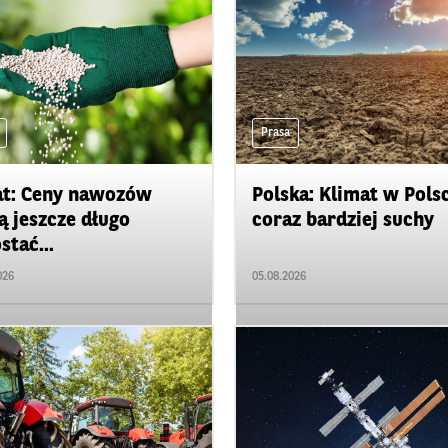
Prasa
t: Ceny nawozów
Polska: Klimat w Pols
 jeszcze długo
coraz bardziej suchy
stać...
026
05.08.2026