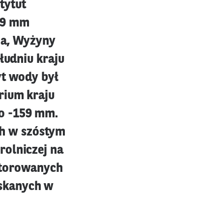
tytut
19 mm
ia, Wyżyny
łudniu kraju
yt wody był
rium kraju
o -159 mm.
h w szóstym
rolniczej na
itorowanych
yskanych w