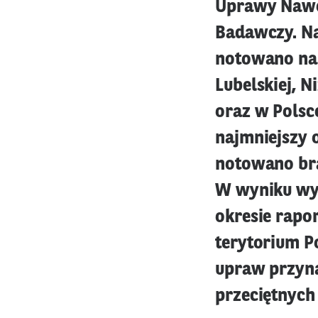
Uprawy Nawo
Badawczy. N
notowano na 
Lubelskiej, N
oraz w Polsc
najmniejszy 
notowano bra
W wyniku wy
okresie rapo
terytorium P
upraw przyn
przeciętnych