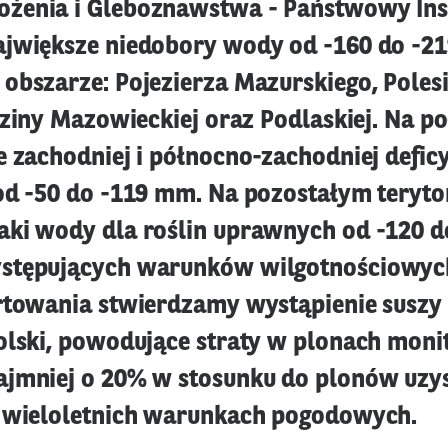
żenia i Gleboznawstwa - Państwowy Ins
ajwiększe niedobory wody od -160 do -2
obszarze: Pojezierza Mazurskiego, Poles
iziny Mazowieckiej oraz Podlaskiej. Na po
e zachodniej i północno-zachodniej defic
od -50 do -119 mm. Na pozostałym teryto
ki wody dla roślin uprawnych od -120 d
stępujących warunków wilgotnościowyc
rtowania stwierdzamy wystąpienie suszy 
olski, powodujące straty w plonach mon
ajmniej o 20% w stosunku do plonów uz
 wieloletnich warunkach pogodowych.