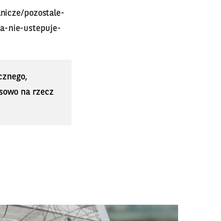
nicze/pozostale-
a-nie-ustepuje-
cznego,
sowo na rzecz