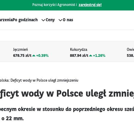
Poznaj korzyści Agronomist i
zarejestruj się!
rzenia
Po godzinach
Ceny
O nas
Jęczmień
Kukurydza
Owi
678.75 zł/t
+
0.39%
887.94 zł/t
+
1.26%
538.
olska: Deficyt wody w Polsce uległ zmniejszeniu
ficyt wody w Polsce uległ zmnie
becnym okresie w stosunku do poprzedniego okresu sz
u o 22 mm.