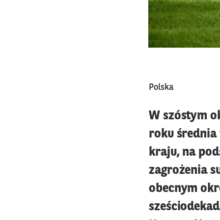
Polska
W szóstym ok
roku średnia
kraju, na po
zagrożenia s
obecnym okre
sześciodekad