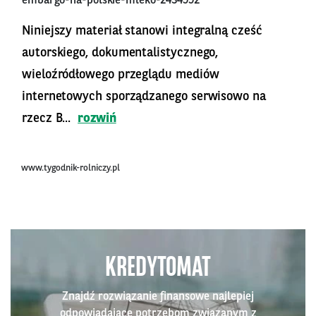
embargo-na-polskie-mleko-2434992
Niniejszy materiał stanowi integralną cześć
autorskiego, dokumentalistycznego,
wieloźródłowego przeglądu mediów
internetowych sporządzanego serwisowo na
rzecz B...
rozwiń
www.tygodnik-rolniczy.pl
KREDYTOMAT
Znajdź rozwiązanie finansowe najlepiej
odpowiadające potrzebom związanym z