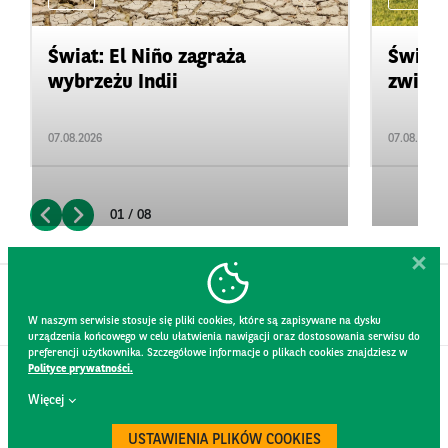
Świat: El Niño zagraża
Świat:
wybrzeżu Indii
zwięks
07.08.2026
07.08.2026
01 / 08
W naszym serwisie stosuje się pliki cookies, które są zapisywane na dysku
urządzenia końcowego w celu ułatwienia nawigacji oraz dostosowania serwisu do
preferencji użytkownika. Szczegółowe informacje o plikach cookies znajdziesz w
Polityce prywatności.
KONTAKT
Więcej
REGULAMIN STRONY
POLITYKA PRYWATNOŚCI
USTAWIENIA PLIKÓW COOKIES