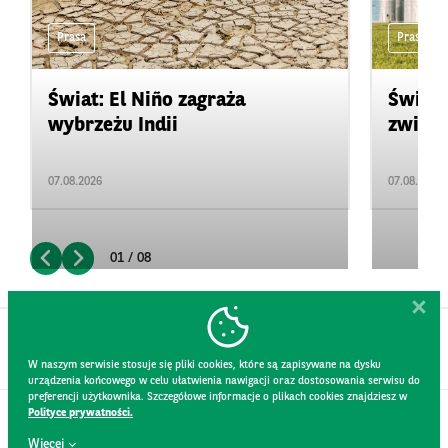
Prasa
Prasa
Świat: El Niño zagraża
Świat:
wybrzeżu Indii
zwięks
07.08.2026
07.08.2026
01 / 08
W naszym serwisie stosuje się pliki cookies, które są zapisywane na dysku
urządzenia końcowego w celu ułatwienia nawigacji oraz dostosowania serwisu do
preferencji użytkownika. Szczegółowe informacje o plikach cookies znajdziesz w
Polityce prywatności.
KONTAKT
Więcej
REGULAMIN STRONY