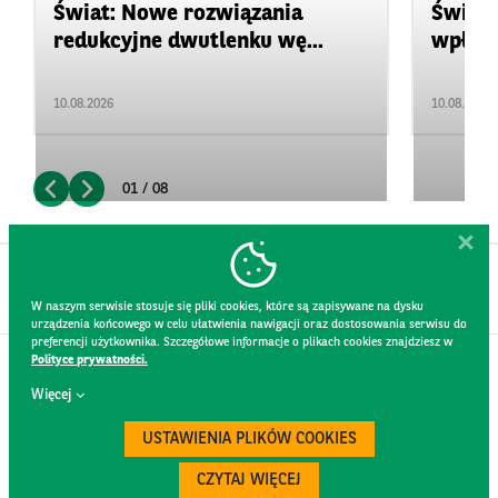
Świat: Nowe rozwiązania
Świat:
redukcyjne dwutlenku wę...
wpływ 
10.08.2026
10.08.2026
01 / 08
W naszym serwisie stosuje się pliki cookies, które są zapisywane na dysku
urządzenia końcowego w celu ułatwienia nawigacji oraz dostosowania serwisu do
preferencji użytkownika. Szczegółowe informacje o plikach cookies znajdziesz w
Polityce prywatności.
KONTAKT
Więcej
REGULAMIN STRONY
POLITYKA PRYWATNOŚCI
USTAWIENIA PLIKÓW COOKIES
RODO
BEZPIECZEŃSTWO
CZYTAJ WIĘCEJ