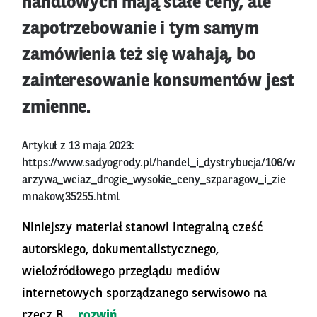
handlowych mają stałe ceny, ale
zapotrzebowanie i tym samym
zamówienia też się wahają, bo
zainteresowanie konsumentów jest
zmienne.
Artykuł z 13 maja 2023:
https://www.sadyogrody.pl/handel_i_dystrybucja/106/w
arzywa_wciaz_drogie_wysokie_ceny_szparagow_i_zie
mnakow,35255.html
Niniejszy materiał stanowi integralną cześć
autorskiego, dokumentalistycznego,
wieloźródłowego przeglądu mediów
internetowych sporządzanego serwisowo na
rzecz B...
rozwiń