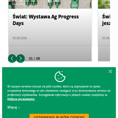
Prasa
Prasa
Świat: Wystawa Ag Progress
Świat
Days
jeszcz
05.08.2026
05.08.2026
01 / 08
W naszym serwisie stosuje się pliki cookies, które są zapisywane na dysku
urządzenia końcowego w celu ułatwienia nawigacji oraz dostosowania serwisu do
preferencji użytkownika. Szczegółowe informacje o plikach cookies znajdziesz w
Polityce prywatności.
KONTAKT
Więcej
REGULAMIN STRONY
POLITYKA PRYWATNOŚCI