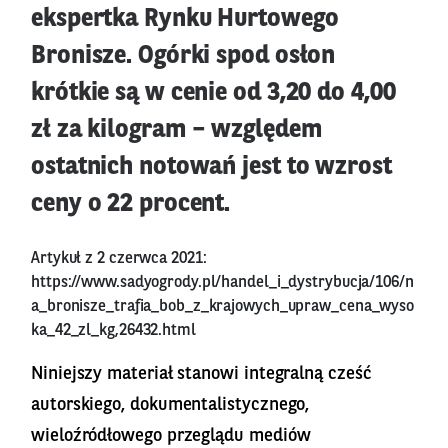
ekspertka Rynku Hurtowego
Bronisze. Ogórki spod osłon
krótkie są w cenie od 3,20 do 4,00
zł za kilogram – względem
ostatnich notowań jest to wzrost
ceny o 22 procent.
Artykuł z 2 czerwca 2021:
https://www.sadyogrody.pl/handel_i_dystrybucja/106/n
a_bronisze_trafia_bob_z_krajowych_upraw_cena_wyso
ka_42_zl_kg,26432.html
Niniejszy materiał stanowi integralną cześć
autorskiego, dokumentalistycznego,
wieloźródłowego przeglądu mediów