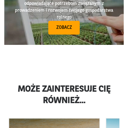
odpowiadające potrzebom związanym z
prowadzeniem i rozwojem twojego gospodarstwa
rolnego
ZOBACZ
MOŻE ZAINTERESUJE CIĘ
RÓWNIEŻ...