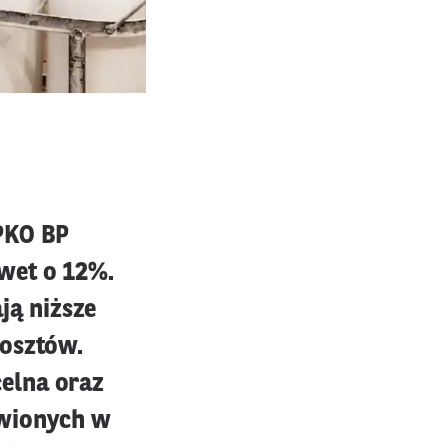
PKO BP
wet o 12%.
ą niższe
kosztów.
elna oraz
awionych w