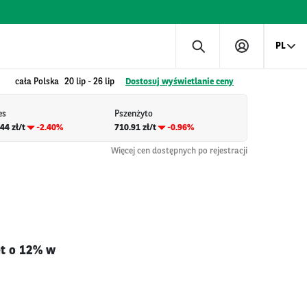
PL
cała Polska
20 lip
-
26 lip
Dostosuj wyświetlanie ceny
es
Pszenżyto
44 zł/t
-2.40%
710.91 zł/t
-0.96%
Więcej cen dostępnych po rejestracji
et o 12% w