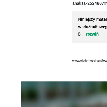
analiza-2524867#
Niniejszy mater
wieloźródłoweg
B...
rozwiń
www.wiadomoscihandlow