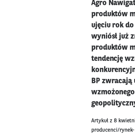
Agro Nawigat
produktów ml
ujęciu rok d
wyniósł już 
produktów ml
tendencję wz
konkurencyjn
BP zwracają
wzmożonego 
geopolityczn
Artykuł z 8 kwietn
producenci/rynek