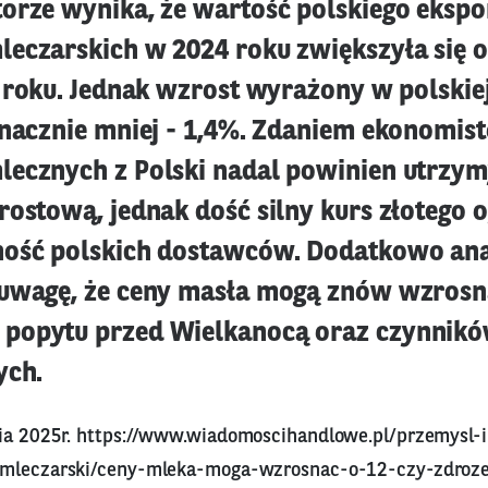
orze wynika, że wartość polskiego ekspo
eczarskich w 2024 roku zwiększyła się 
o roku. Jednak wzrost wyrażony w polskie
znacznie mniej - 1,4%. Zdaniem ekonomis
ecznych z Polski nadal powinien utrzy
rostową, jednak dość silny kurs złotego 
ość polskich dostawców. Dodatkowo ana
 uwagę, że ceny masła mogą znów wzros
popytu przed Wielkanocą oraz czynnik
ych.
ia 2025r.
https://www.wiadomoscihandlowe.pl/przemysl-i
-mleczarski/ceny-mleka-moga-wzrosnac-o-12-czy-zdroze