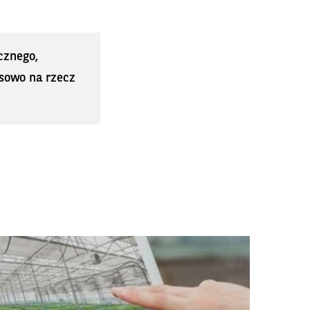
cznego,
sowo na rzecz