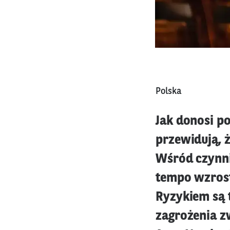
Polska
Jak donosi p
przewidują, 
Wśród czynn
tempo wzrost
Ryzykiem są 
zagrożenia z