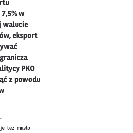
rtu
o 7,5% w
j walucie
tów, eksport
mywać
ogranicza
litycy PKO
nąć z powodu
ów
-
je-tez-maslo-