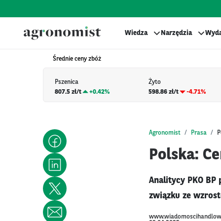
Wiedza
Narzędzia
Wyda
Średnie ceny zbóż
Pszenica
Żyto
807.5 zł/t
+
0.42%
598.86 zł/t
-4.71%
Agronomist
Prasa
P
Polska: C
Analitycy PKO BP 
związku ze wzrost
www.wiadomoscihandlow