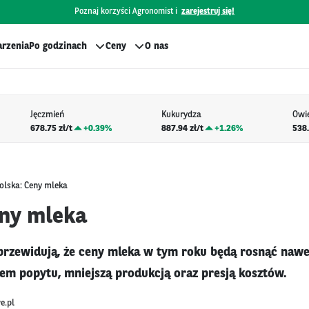
Poznaj korzyści Agronomist i
zarejestruj się!
rzenia
Po godzinach
Ceny
O nas
Jęczmień
Kukurydza
Owi
678.75 zł/t
+
0.39%
887.94 zł/t
+
1.26%
538.
olska: Ceny mleka
eny mleka
przewidują, że ceny mleka w tym roku będą rosnąć naw
em popytu, mniejszą produkcją oraz presją kosztów.
e.pl