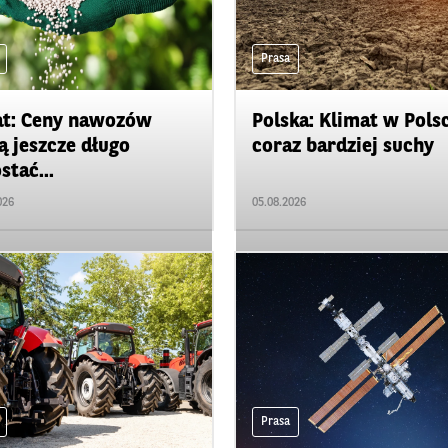
Prasa
t: Ceny nawozów
Polska: Klimat w Pols
 jeszcze długo
coraz bardziej suchy
stać...
026
05.08.2026
Prasa