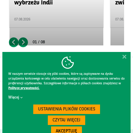
wybrzeżu Indii
zwięks
07.08.2026
07.08.2026
01 / 08
W naszym serwisie stosuje się pliki cookies, które są zapisywane na dysku
urządzenia końcowego w celu ułatwienia nawigacji oraz dostosowania serwisu do
preferencji użytkownika. Szczegółowe informacje o plikach cookies znajdziesz w
Polityce prywatności.
KONTAKT
Więcej
REGULAMIN STRONY
POLITYKA PRYWATNOŚCI
USTAWIENIA PLIKÓW COOKIES
RODO
BEZPIECZEŃSTWO
CZYTAJ WIĘCEJ
AKCEPTUJĘ