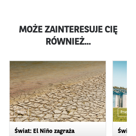
MOŻE ZAINTERESUJE CIĘ
RÓWNIEŻ...
Prasa
Prasa
Świat: El Niño zagraża
Świat: