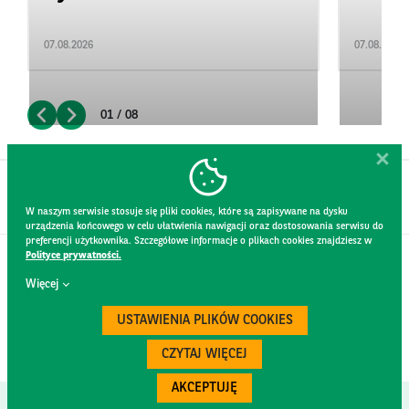
07.08.2026
07.08.2026
01 / 08
W naszym serwisie stosuje się pliki cookies, które są zapisywane na dysku
urządzenia końcowego w celu ułatwienia nawigacji oraz dostosowania serwisu do
preferencji użytkownika. Szczegółowe informacje o plikach cookies znajdziesz w
Polityce prywatności.
KONTAKT
Więcej
REGULAMIN STRONY
POLITYKA PRYWATNOŚCI
USTAWIENIA PLIKÓW COOKIES
RODO
BEZPIECZEŃSTWO
CZYTAJ WIĘCEJ
AKCEPTUJĘ
Created by
300.codes