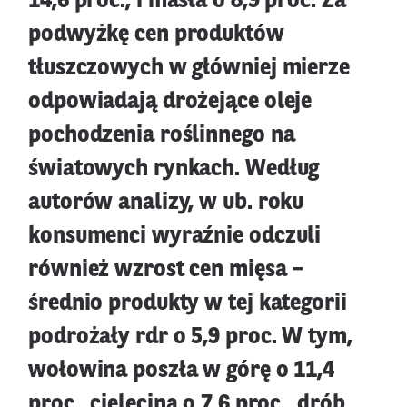
14,6 proc., i masła o 8,9 proc. Za
podwyżkę cen produktów
tłuszczowych w główniej mierze
odpowiadają drożejące oleje
pochodzenia roślinnego na
światowych rynkach. Według
autorów analizy, w ub. roku
konsumenci wyraźnie odczuli
również wzrost cen mięsa –
średnio produkty w tej kategorii
podrożały rdr o 5,9 proc. W tym,
wołowina poszła w górę o 11,4
proc., cielęcina o 7,6 proc., drób