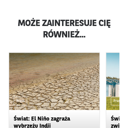
MOŻE ZAINTERESUJE CIĘ
RÓWNIEŻ...
Prasa
Prasa
Świat: El Niño zagraża
Świat:
wybrzeżu Indii
zwięks