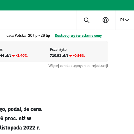
PL
cała Polska
20 lip
-
26 lip
Dostosuj wyświetlanie ceny
es
Pszenżyto
44 zł/t
-2.40%
710.91 zł/t
-0.96%
Więcej cen dostępnych po rejestracji
o, podał, że cena
6 proc. niż w
listopada 2022 r.