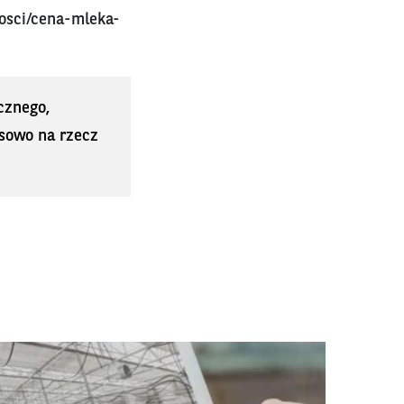
osci/cena-mleka-
cznego,
sowo na rzecz