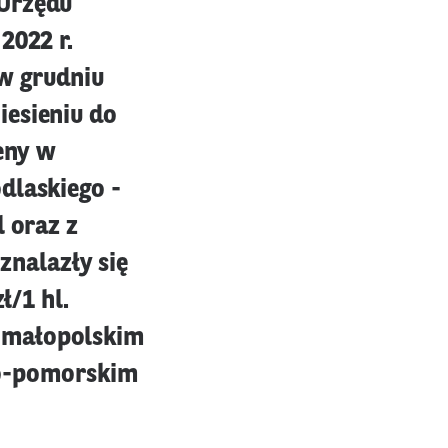
 Urzędu
2022 r.
 w grudniu
iesieniu do
ceny w
dlaskiego -
l oraz z
 znalazły się
ł/1 hl.
 małopolskim
sko-pomorskim