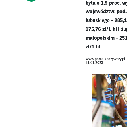
była o 1,9 proc. 
województw: podla
lubuskiego - 285,1
175,76 zł/1 hl i ś
małopolskim - 251
zł/1 hl.
www.portalspozywczy.pl
31.01.2023