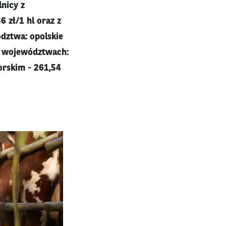
lnicy z
 zł/1 hl oraz z
ództwa: opolskie
 w województwach:
orskim - 261,54