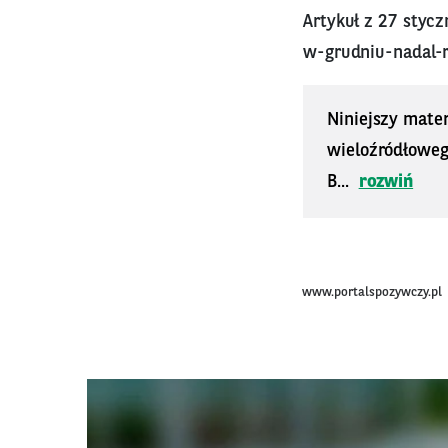
Artykuł z 27 styc
w-grudniu-nadal-r
Niniejszy mater
wieloźródłoweg
B...
rozwiń
www.portalspozywczy.pl