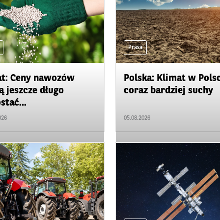
Prasa
t: Ceny nawozów
Polska: Klimat w Pols
 jeszcze długo
coraz bardziej suchy
stać...
026
05.08.2026