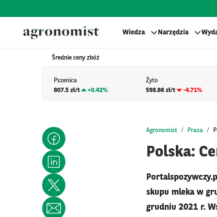
Wiedza
Narzędzia
Wyda
Średnie ceny zbóż
Pszenica
Żyto
807.5 zł/t
+
0.42%
598.86 zł/t
-4.71%
Agronomist
Prasa
P
Polska: C
Portalspozywczy.p
skupu mleka w grud
grudniu 2021 r. W