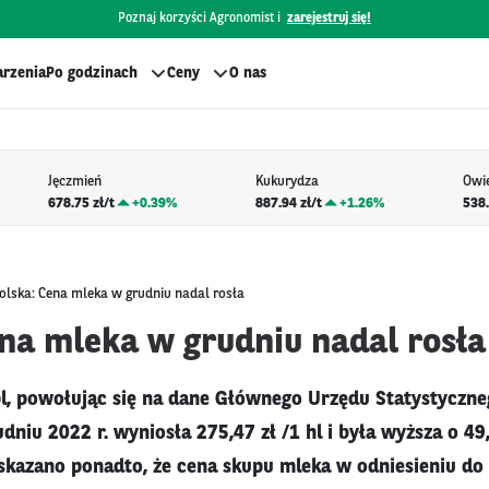
Poznaj korzyści Agronomist i
zarejestruj się!
rzenia
Po godzinach
Ceny
O nas
Jęczmień
Kukurydza
Owi
678.75 zł/t
+
0.39%
887.94 zł/t
+
1.26%
538.
olska: Cena mleka w grudniu nadal rosła
ena mleka w grudniu nadal rosła
l, powołując się na dane Głównego Urzędu Statystyczneg
niu 2022 r. wyniosła 275,47 zł /1 hl i była wyższa o 49,
skazano ponadto, że cena skupu mleka w odniesieniu do 