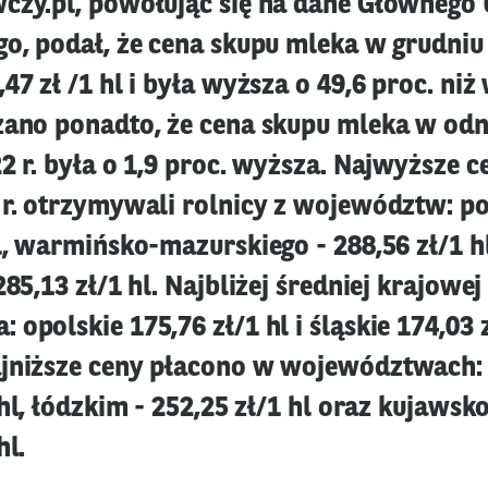
czy.pl, powołując się na dane Głównego
o, podał, że cena skupu mleka w grudniu 
47 zł /1 hl i była wyższa o 49,6 proc. niż
zano ponadto, że cena skupu mleka w odn
2 r. była o 1,9 proc. wyższa. Najwyższe 
 r. otrzymywali rolnicy z województw: po
l, warmińsko-mazurskiego - 288,56 zł/1 h
285,13 zł/1 hl. Najbliżej średniej krajowej
opolskie 175,76 zł/1 hl i śląskie 174,03 z
jniższe ceny płacono w województwach:
 hl, łódzkim - 252,25 zł/1 hl oraz kujaw
hl.