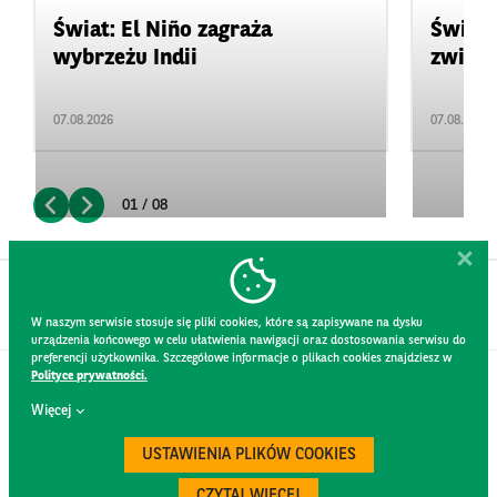
Świat: El Niño zagraża
Świat:
wybrzeżu Indii
zwięks
07.08.2026
07.08.2026
01 / 08
W naszym serwisie stosuje się pliki cookies, które są zapisywane na dysku
urządzenia końcowego w celu ułatwienia nawigacji oraz dostosowania serwisu do
preferencji użytkownika. Szczegółowe informacje o plikach cookies znajdziesz w
Polityce prywatności.
KONTAKT
Więcej
REGULAMIN STRONY
POLITYKA PRYWATNOŚCI
USTAWIENIA PLIKÓW COOKIES
RODO
BEZPIECZEŃSTWO
CZYTAJ WIĘCEJ