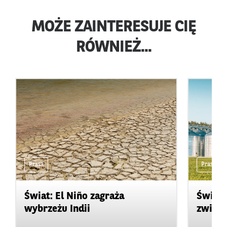
MOŻE ZAINTERESUJE CIĘ
RÓWNIEŻ...
Prasa
Prasa
Świat: El Niño zagraża
Świat:
wybrzeżu Indii
zwięks