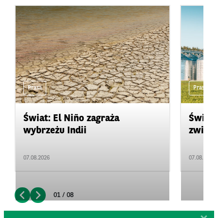
Prasa
Prasa
Świat: El Niño zagraża
Świat:
wybrzeżu Indii
zwięks
07.08.2026
07.08.2026
01 / 08