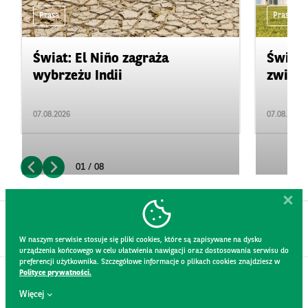
Prasa
Prasa
Świat: El Niño zagraża
Świat:
wybrzeżu Indii
zwięks
07.08.2026
07.08.2026
01 / 08
W naszym serwisie stosuje się pliki cookies, które są zapisywane na dysku
urządzenia końcowego w celu ułatwienia nawigacji oraz dostosowania serwisu do
preferencji użytkownika. Szczegółowe informacje o plikach cookies znajdziesz w
Polityce prywatności.
KONTAKT
Więcej
REGULAMIN STRONY