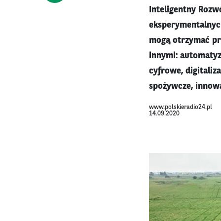
Inteligentny Rozw
eksperymentalnyc
mogą otrzymać pro
innymi: automatyz
cyfrowe, digitaliz
spożywcze, innowa
www.polskieradio24.pl
14.09.2020