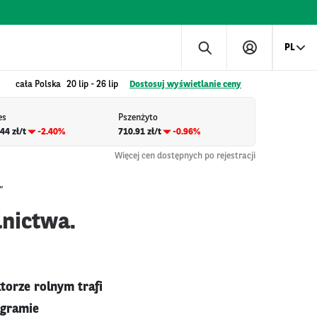
PL
cała Polska
20 lip
-
26 lip
Dostosuj wyświetlanie ceny
es
Pszenżyto
44 zł/t
-2.40%
710.91 zł/t
-0.96%
Więcej cen dostępnych po rejestracji
”
lnictwa.
torze rolnym trafi
ogramie