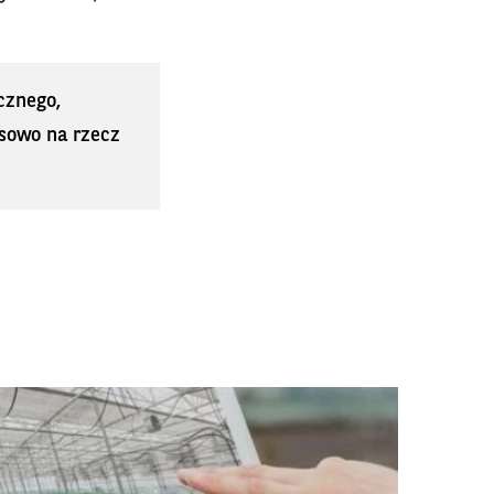
cznego,
sowo na rzecz