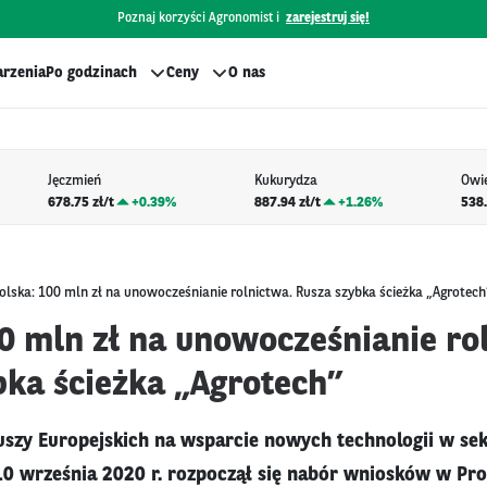
Poznaj korzyści Agronomist i
zarejestruj się!
rzenia
Po godzinach
Ceny
O nas
Jęczmień
Kukurydza
Owi
678.75 zł/t
+
0.39%
887.94 zł/t
+
1.26%
538.
olska: 100 mln zł na unowocześnianie rolnictwa. Rusza szybka ścieżka „Agrotech
00 mln zł na unowocześnianie ro
bka ścieżka „Agrotech”
uszy Europejskich na wsparcie nowych technologii w sek
 10 września 2020 r. rozpoczął się nabór wniosków w Pr