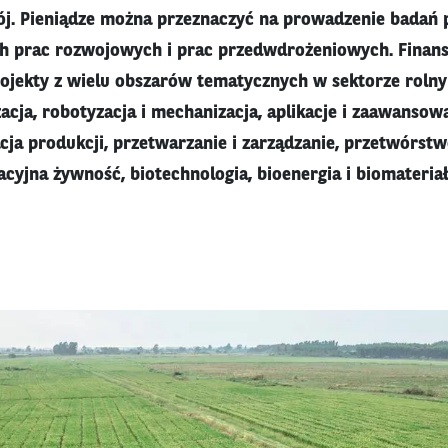
ój. Pieniądze można przeznaczyć na prowadzenie badań
h prac rozwojowych i prac przedwdrożeniowych. Finans
jekty z wielu obszarów tematycznych w sektorze rolny
acja, robotyzacja i mechanizacja, aplikacje i zaawansow
acja produkcji, przetwarzanie i zarządzanie, przetwórstw
cyjna żywność, biotechnologia, bioenergia i biomateriał