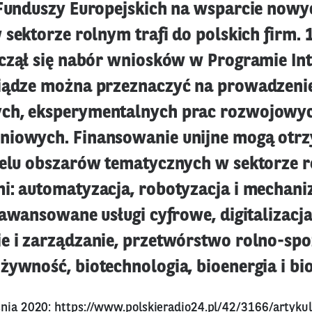
 Funduszy Europejskich na wsparcie nowy
 sektorze rolnym trafi do polskich firm. 
oczął się nabór wniosków w Programie Int
iądze można przeznaczyć na prowadzeni
ch, eksperymentalnych prac rozwojowyc
niowych. Finansowanie unijne mogą otr
ielu obszarów tematycznych w sektorze r
i: automatyzacja, robotyzacja i mechaniz
aawansowane usługi cyfrowe, digitalizacja
e i zarządzanie, przetwórstwo rolno-sp
żywność, biotechnologia, bioenergia i bi
śnia 2020:
https://www.polskieradio24.pl/42/3166/artyk