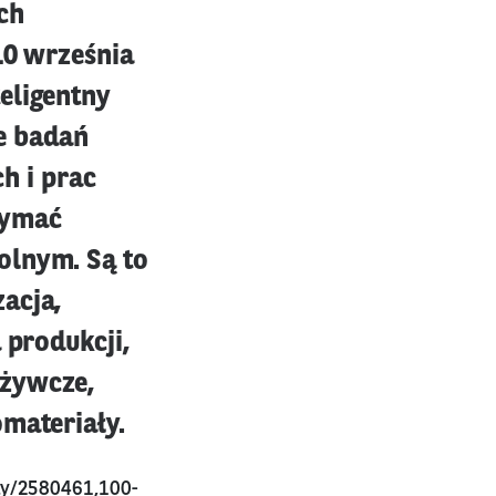
ch
10 września
eligentny
e badań
h i prac
zymać
olnym. Są to
acja,
 produkcji,
ożywcze,
omateriały.
uly/2580461,100-