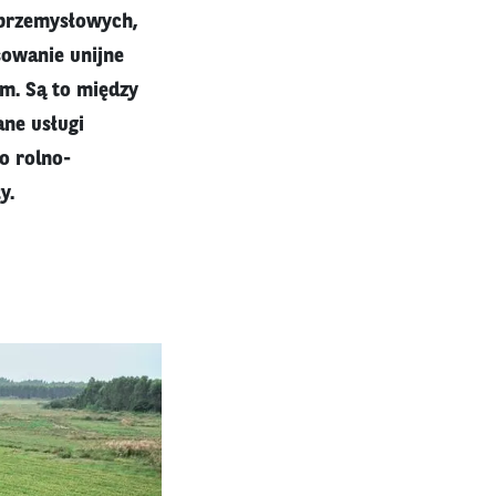
 przemysłowych,
owanie unijne
m. Są to między
ane usługi
o rolno-
y.