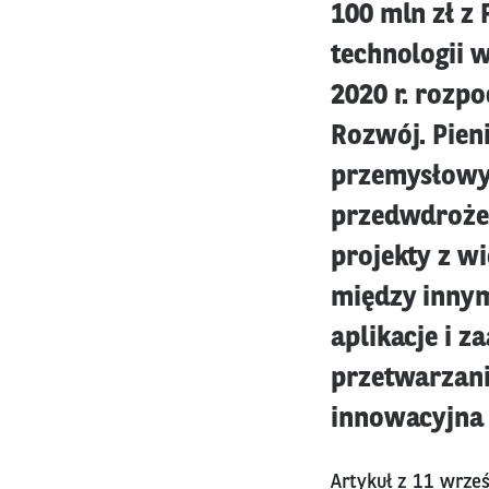
100 mln zł z
technologii w
2020 r. rozp
Rozwój. Pien
przemysłowy
przedwdroże
projekty z w
między innym
aplikacje i z
przetwarzani
innowacyjna 
Artykuł z 11 wrze