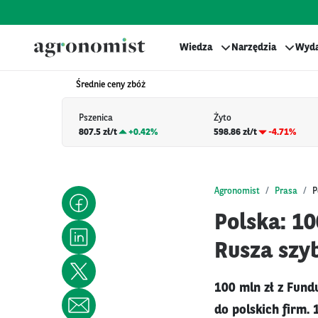
Wiedza
Narzędzia
Wyda
Średnie ceny zbóż
Pszenica
Żyto
807.5 zł/t
+
0.42%
598.86 zł/t
-4.71%
Agronomist
Prasa
P
Polska: 1
Rusza szy
100 mln zł z Fund
do polskich firm.