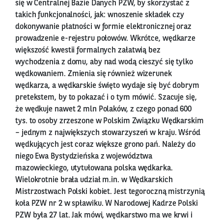
się w Centralnej Bazie Danych PZW, by skorzystać z
takich funkcjonalności, jak: wnoszenie składek czy
dokonywanie płatności w formie elektronicznej oraz
prowadzenie e-rejestru połowów. Wkrótce, wędkarze
większość kwestii formalnych załatwią bez
wychodzenia z domu, aby nad wodą cieszyć się tylko
wędkowaniem. Zmienia się również wizerunek
wędkarza, a wędkarskie święto wydaje się być dobrym
pretekstem, by to pokazać i o tym mówić. Szacuje się,
że wędkuje nawet 2 mln Polaków, z czego ponad 600
tys. to osoby zrzeszone w Polskim Związku Wędkarskim
– jednym z największych stowarzyszeń w kraju. Wśród
wędkujących jest coraz większe grono pań. Należy do
niego Ewa Bystydzieńska z województwa
mazowieckiego, utytułowana polska wędkarka.
Wielokrotnie brała udział m.in. w Wędkarskich
Mistrzostwach Polski kobiet. Jest tegoroczną mistrzynią
koła PZW nr 2 w spławiku. W Narodowej Kadrze Polski
PZW była 27 lat. Jak mówi, wędkarstwo ma we krwi i