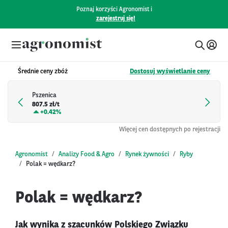
Poznaj korzyści Agronomist i
zarejestruj się!
Średnie ceny zbóż
Dostosuj wyświetlanie ceny
Pszenica
807.5 zł/t
+
0.42%
Więcej cen dostępnych po rejestracji
Agronomist
Analizy Food & Agro
Rynek żywności
Ryby
Polak = wędkarz?
Polak = wędkarz?
Jak wynika z szacunków Polskiego Związku