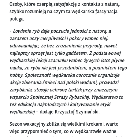
Osoby, które czerpią satysfakcję z kontaktu z naturą,
szybko rozumieją na czym ta wędkarska fascynacja
polega.
-
Łowienie ryb daje poczucie jedności z naturą, a
zarazem uczy cierpliwości i pokory wobec niej,
udowadniając, że bez zrozumienia przyrody, nawet
najlepszy sprzęt jest tylko gadżetem. Z podstawowej
wędkarskiej lekcji szacunku wobec żywych istot płynie
nauka, że ryba nie jest przedmiotem, a podmiotem tego
hobby. Społeczność wędkarska corocznie organizuje
akcje zbierania śmieci nad polski wodami, prowadzi
zarybienia, stosuje ochronę tarlisk przy znaczącym
wsparciu Społecznej Straży Rybackiej. Wędkarstwo to
też edukacja najmłodszych i kultywowanie etyki
wędkarskiej
– dodaje Krzysztof Szymański.
Sezon wakacyjny zbliża się wielkimi krokami, warto
więc przypomnieć o tym, co w wędkarstwie ważne i