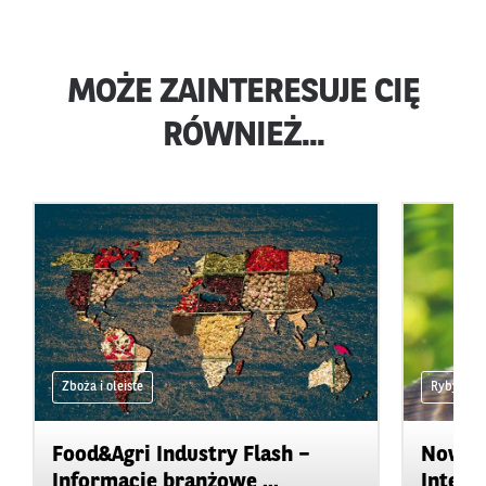
MOŻE ZAINTERESUJE CIĘ
RÓWNIEŻ...
Zboża i oleiste
Ryby
Food&Agri Industry Flash –
Nowoc
Informacje branżowe ...
Inteli