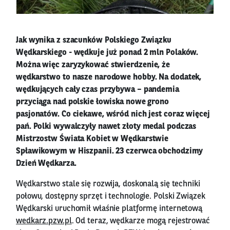
Jak wynika z szacunków Polskiego Związku
Wędkarskiego - wędkuje już ponad 2 mln Polaków.
Można więc zaryzykować stwierdzenie, że
wędkarstwo to nasze narodowe hobby. Na dodatek,
wędkujących cały czas przybywa – pandemia
przyciąga nad polskie łowiska nowe grono
pasjonatów. Co ciekawe, wśród nich jest coraz więcej
pań. Polki wywalczyły nawet złoty medal podczas
Mistrzostw Świata Kobiet w Wędkarstwie
Spławikowym w Hiszpanii. 23 czerwca obchodzimy
Dzień Wędkarza.
Wędkarstwo stale się rozwija, doskonalą się techniki
połowu, dostępny sprzęt i technologie. Polski Związek
Wędkarski uruchomił właśnie platformę internetową
wedkarz.pzw.pl
. Od teraz, wędkarze mogą rejestrować