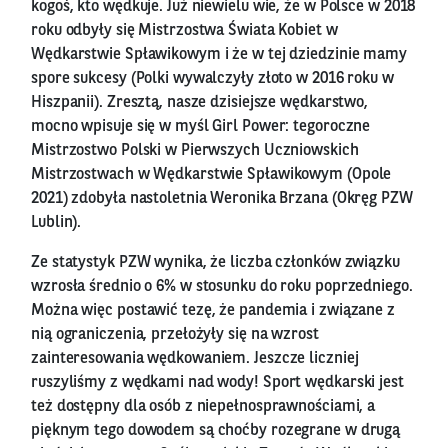
kogoś, kto wędkuje. Już niewielu wie, że w Polsce w 2018
roku odbyły się Mistrzostwa Świata Kobiet w
Wędkarstwie Spławikowym i że w tej dziedzinie mamy
spore sukcesy (Polki wywalczyły złoto w 2016 roku w
Hiszpanii). Zresztą, nasze dzisiejsze wędkarstwo,
mocno wpisuje się w myśl Girl Power: tegoroczne
Mistrzostwo Polski w Pierwszych Uczniowskich
Mistrzostwach w Wędkarstwie Spławikowym (Opole
2021) zdobyła nastoletnia Weronika Brzana (Okręg PZW
Lublin).
Ze statystyk PZW wynika, że liczba członków związku
wzrosła średnio o 6% w stosunku do roku poprzedniego.
Można więc postawić tezę, że pandemia i związane z
nią ograniczenia, przełożyły się na wzrost
zainteresowania wędkowaniem. Jeszcze liczniej
ruszyliśmy z wędkami nad wody! Sport wędkarski jest
też dostępny dla osób z niepełnosprawnościami, a
pięknym tego dowodem są choćby rozegrane w drugą