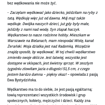
bez wędkowania nie może żyć.
-
Zaczęłam wędkować jako dziecko, jeździłam na ryby z
tatą. Wędkuję więc już od dawna. Mój mąż także
wędkuje. Dwójka naszych dzieci, już gdy były małe,
jeździły z nami nad wodę. Syn złapał haczyk.
Wędkarstwo to nasze rodzinne hobby. Mieszkam w
Warszawie na Bielanach, mam nieopodal Wisłę, kanał
Żerański. Moja działka jest nad Radomką. Wszędzie
znajdę sposób, by wędkować. W tej chwili wędkarstwo
zmieniło swoje oblicze. Jest łatwiej, wszystko jest
dostępne w sklepach, jest świetny sprzęt. W zeszłym
tygodniu złowiłam jazia o długości 51,5 cm, z czego
jestem bardzo dumna – piękny okaz!
– opowiada z pasją
Ewa Bystydzińska.
Wędkarstwo ma to do siebie, że jest pasją egalitarną:
łowią reprezentanci wszystkich środowisk i grup
społecznych, kobiety, mężczyźni i dzieci. Każdy zna