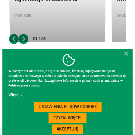
07.04.2026
19.03.2026
01 / 08
W naszym serwisie stosuje się pliki cookies, które są zapisywane na dysku
urządzenia końcowego w celu ułatwienia nawigacji oraz dostosowania serwisu do
preferencji użytkownika. Szczegółowe informacje o plikach cookies znajdziesz w
Polityce prywatności.
KONTAKT
Więcej
REGULAMIN STRONY
POLITYKA PRYWATNOŚCI
USTAWIENIA PLIKÓW COOKIES
RODO
BEZPIECZEŃSTWO
CZYTAJ WIĘCEJ
AKCEPTUJĘ
Created by
300.codes