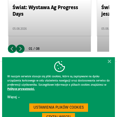
Świat: Wystawa Ag Progress
Świat
Days
jeszcz
05.08.2026
05.08.2026
01 / 08
W naszym serwisie stosuje się pliki cookies, które są zapisywane na dysku
urządzenia końcowego w celu ułatwienia nawigacji oraz dostosowania serwisu do
preferencji użytkownika. Szczegółowe informacje o plikach cookies znajdziesz w
Polityce prywatności.
KONTAKT
Więcej
REGULAMIN STRONY
POLITYKA PRYWATNOŚCI
USTAWIENIA PLIKÓW COOKIES
RODO
BEZPIECZEŃSTWO