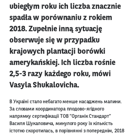
ubiegłym roku ich liczba znacznie
spadła w porównaniu z rokiem
2018. Zupełnie inną sytuację
obserwuje się w przypadku
krajowych plantacji borówki
amerykańskiej. Ich liczba rośnie
2,5-3 razy każdego roku, mówi
Vasyla Shukalovicha.
В Україні стало небагато менше насаджень малини.
За словами координатора плодово-ягідного
напрямку сертифікації ТОВ “Органік Стандарт”
Василя Шукаловича, минулого року їх кількість
істотно скоротилась, в порівнянні з попереднім, 2018