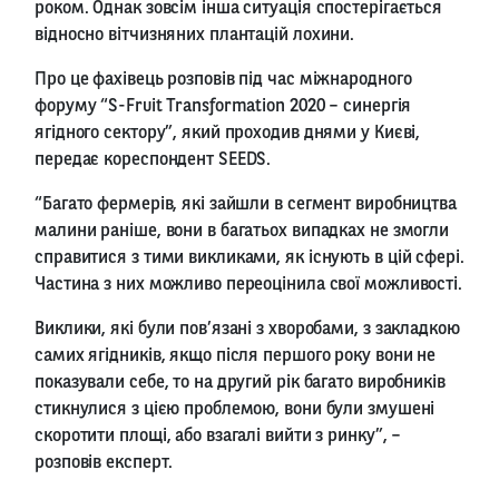
роком. Однак зовсім інша ситуація спостерігається
відносно вітчизняних плантацій лохини.
Про це фахівець розповів під час міжнародного
форуму “S-Fruit Transformation 2020 – синергія
ягідного сектору”, який проходив днями у Києві,
передає кореспондент SEEDS.
“Багато фермерів, які зайшли в сегмент виробництва
малини раніше, вони в багатьох випадках не змогли
справитися з тими викликами, як існують в цій сфері.
Частина з них можливо переоцінила свої можливості.
Виклики, які були пов’язані з хворобами, з закладкою
самих ягідників, якщо після першого року вони не
показували себе, то на другий рік багато виробників
стикнулися з цією проблемою, вони були змушені
скоротити площі, або взагалі вийти з ринку”, –
розповів експерт.