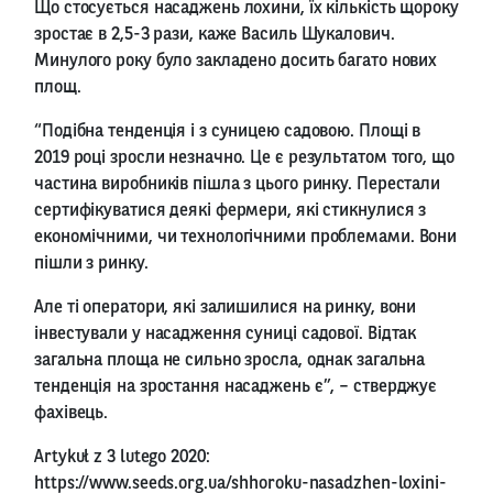
Що стосується насаджень лохини, їх кількість щороку
зростає в 2,5-3 рази, каже Василь Шукалович.
Минулого року було закладено досить багато нових
площ.
“Подібна тенденція і з суницею садовою. Площі в
2019 році зросли незначно. Це є результатом того, що
частина виробників пішла з цього ринку. Перестали
сертифікуватися деякі фермери, які стикнулися з
економічними, чи технологічними проблемами. Вони
пішли з ринку.
Але ті оператори, які залишилися на ринку, вони
інвестували у насадження суниці садової. Відтак
загальна площа не сильно зросла, однак загальна
тенденція на зростання насаджень є”, – стверджує
фахівець.
Artykuł z 3 lutego 2020:
https://www.seeds.org.ua/shhoroku-nasadzhen-loxini-