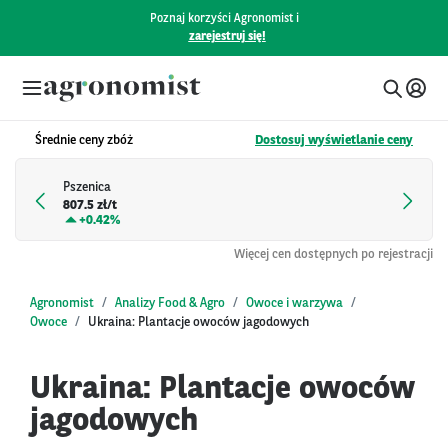
Poznaj korzyści Agronomist i
zarejestruj się!
Średnie ceny zbóż
Dostosuj wyświetlanie ceny
Pszenica
807.5 zł/t
+
0.42%
Więcej cen dostępnych po rejestracji
Agronomist
Analizy Food & Agro
Owoce i warzywa
Owoce
Ukraina: Plantacje owoców jagodowych
Ukraina: Plantacje owoców
jagodowych