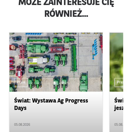
MOŻE ZAINTERESUJE CIĘ
RÓWNIEŻ...
Prasa
Prasa
Świat: Wystawa Ag Progress
Świat
Days
jeszcz
05.08.2026
05.08.2026