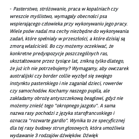
-
Pasterstwo, stróżowanie, praca w kopalniach czy
wreszcie myślistwo, wymagały obecności psa
wspierającego człowieka przy wykonywaniu jego pracy.
Wiele psów nadal ma cechy niezbędne do wykonywania
zadań, które spełniały w przeszłości, a które dzisiaj są
zmorą właścicieli. Bo czy możemy oczekiwać, że
konkretne predyspozycje poszczególnych ras,
ukształtowane przez tysiące lat, znikną tylko dlatego,
że już ich nie potrzebujemy? Wymagamy, aby owczarek
australijski czy border collie wyzbył się swojego
instynktu pasterskiego i nie zaganiał dzieci, rowerów
czy samochodów. Kochamy naszego pupila, ale
zakładamy obrożę antyszczekową beaglowi, gdyż nie
możemy znieść tego "okropnego jazgotu". A sama
nazwa rasy pochodzi z języka starofrancuskiego i
oznacza "rozwarte gardło". Wynika to ze specyficznej
dla tej rasy budowy strun głosowych, która umożliwia
wydawanie 3 rodzajów dźwięków. Dźwięk