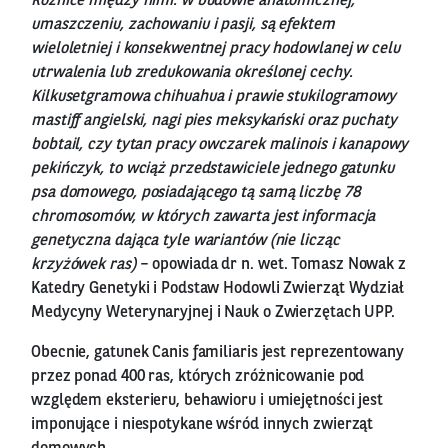
Różnice między nimi: w budowie anatomicznej,
umaszczeniu, zachowaniu i pasji, są efektem
wieloletniej i konsekwentnej pracy hodowlanej w celu
utrwalenia lub zredukowania określonej cechy.
Kilkusetgramowa chihuahua i prawie stukilogramowy
mastiff angielski, nagi pies meksykański oraz puchaty
bobtail, czy tytan pracy owczarek malinois i kanapowy
pekińczyk, to wciąż przedstawiciele jednego gatunku
psa domowego, posiadającego tą samą liczbę 78
chromosomów, w których zawarta jest informacja
genetyczna dająca tyle wariantów (nie licząc
krzyżówek ras)
– opowiada dr n. wet. Tomasz Nowak z
Katedry Genetyki i Podstaw Hodowli Zwierząt Wydział
Medycyny Weterynaryjnej i Nauk o Zwierzętach UPP.
Obecnie, gatunek Canis familiaris jest reprezentowany
przez ponad 400 ras, których zróżnicowanie pod
względem eksterieru, behawioru i umiejętności jest
imponujące i niespotykane wśród innych zwierząt