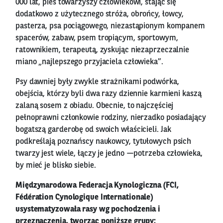
000 lat, pies towarzyszy człowiekowi, stając się
dodatkowo z użytecznego stróża, obrońcy, łowcy,
pasterza, psa pociągowego, niezastąpionym kompanem
spacerów, zabaw, psem tropiącym, sportowym,
ratownikiem, terapeutą, zyskując niezaprzeczalnie
miano „najlepszego przyjaciela człowieka”.
Psy dawniej były zwykle strażnikami podwórka,
obejścia, którzy byli dwa razy dziennie karmieni kaszą
zalaną sosem z obiadu. Obecnie, to najczęściej
pełnoprawni członkowie rodziny, nierzadko posiadający
bogatszą garderobę od swoich właścicieli. Jak
podkreślają poznańscy naukowcy, tytułowych psich
twarzy jest wiele, łączy je jedno —potrzeba człowieka,
by mieć je blisko siebie.
Międzynarodowa Federacja Kynologiczna (FCI,
Fédération Cynologique Internationale)
usystematyzowała rasy wg pochodzenia i
przeznaczenia, tworząc poniższe grupy: