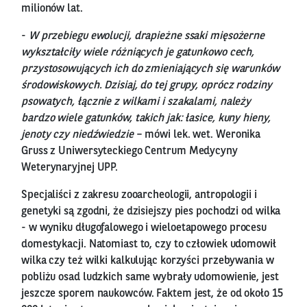
milionów lat.
-
W przebiegu ewolucji, drapieżne ssaki mięsożerne
wykształciły wiele różniących je gatunkowo cech,
przystosowujących ich do zmieniających się warunków
środowiskowych. Dzisiaj, do tej grupy, oprócz rodziny
psowatych, łącznie z wilkami i szakalami, należy
bardzo wiele gatunków, takich jak: łasice, kuny hieny,
jenoty czy niedźwiedzie
– mówi lek. wet. Weronika
Gruss z Uniwersyteckiego Centrum Medycyny
Weterynaryjnej UPP.
Specjaliści z zakresu zooarcheologii, antropologii i
genetyki są zgodni, że dzisiejszy pies pochodzi od wilka
- w wyniku długofalowego i wieloetapowego procesu
domestykacji. Natomiast to, czy to człowiek udomowił
wilka czy też wilki kalkulując korzyści przebywania w
pobliżu osad ludzkich same wybrały udomowienie, jest
jeszcze sporem naukowców. Faktem jest, że od około 15