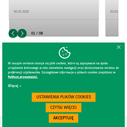
06.05.2026
20.03.2026
01 / 08
W naszym serwisie stosuje się pliki cookies, które są zapisywane na dysku
urządzenia końcowego w celu ułatwienia nawigacji oraz dostosowania serwisu do
preferencji użytkownika. Szczegółowe informacje o plikach cookies znajdziesz w
Polityce prywatności.
KONTAKT
Więcej
REGULAMIN STRONY
POLITYKA PRYWATNOŚCI
USTAWIENIA PLIKÓW COOKIES
RODO
BEZPIECZEŃSTWO
CZYTAJ WIĘCEJ
AKCEPTUJĘ
Created by
300.codes