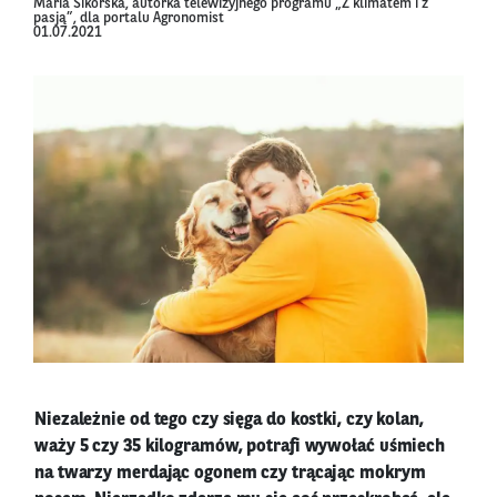
Maria Sikorska, autorka telewizyjnego programu „Z klimatem i z
pasją”, dla portalu Agronomist
01.07.2021
Niezależnie od tego czy sięga do kostki, czy kolan,
waży 5 czy 35 kilogramów, potrafi wywołać uśmiech
na twarzy merdając ogonem czy trącając mokrym