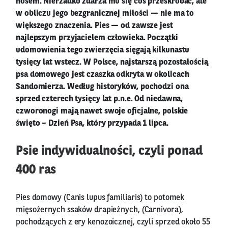
nosem. Nierzadko zdarza mu się coś przeskrobać, ale
w obliczu jego bezgranicznej miłości — nie ma to
większego znaczenia. Pies — od zawsze jest
najlepszym przyjacielem człowieka. Początki
udomowienia tego zwierzęcia sięgają kilkunastu
tysięcy lat wstecz. W Polsce, najstarszą pozostałością
psa domowego jest czaszka odkryta w okolicach
Sandomierza. Według historyków, pochodzi ona
sprzed czterech tysięcy lat p.n.e. Od niedawna,
czworonogi mają nawet swoje oficjalne, polskie
święto – Dzień Psa, który przypada 1 lipca.
Psie indywidualności, czyli ponad
400 ras
Pies domowy (Canis lupus familiaris) to potomek
mięsożernych ssaków drapieżnych, (Carnivora),
pochodzących z ery kenozoicznej, czyli sprzed około 55