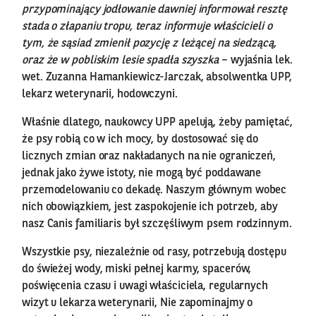
przypominający jodłowanie dawniej informował resztę
stada o złapaniu tropu, teraz informuje właścicieli o
tym, że sąsiad zmienił pozycję z leżącej na siedzącą,
oraz że w pobliskim lesie spadła szyszka
– wyjaśnia lek.
wet. Zuzanna Hamankiewicz-Jarczak, absolwentka UPP,
lekarz weterynarii, hodowczyni.
Właśnie dlatego, naukowcy UPP apelują, żeby pamiętać,
że psy robią co w ich mocy, by dostosować się do
licznych zmian oraz nakładanych na nie ograniczeń,
jednak jako żywe istoty, nie mogą być poddawane
przemodelowaniu co dekadę. Naszym głównym wobec
nich obowiązkiem, jest zaspokojenie ich potrzeb, aby
nasz Canis familiaris był szczęśliwym psem rodzinnym.
Wszystkie psy, niezależnie od rasy, potrzebują dostępu
do świeżej wody, miski pełnej karmy, spacerów,
poświęcenia czasu i uwagi właściciela, regularnych
wizyt u lekarza weterynarii, Nie zapominajmy o