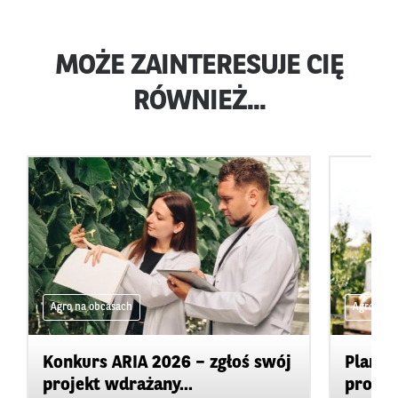
MOŻE ZAINTERESUJE CIĘ
RÓWNIEŻ...
Agro na obcasach
Agro na 
Konkurs ARIA 2026 – zgłoś swój
Plan d
projekt wdrażany...
promow