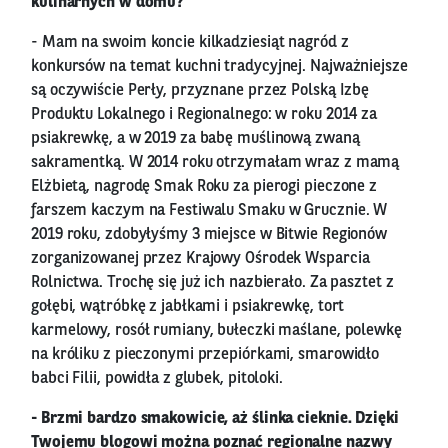
kulinarnych w domu?
- Mam na swoim koncie kilkadziesiąt nagród z
konkursów na temat kuchni tradycyjnej. Najważniejsze
są oczywiście Perły, przyznane przez Polską Izbę
Produktu Lokalnego i Regionalnego: w roku 2014 za
psiakrewkę, a w 2019 za babę muślinową zwaną
sakramentką. W 2014 roku otrzymałam wraz z mamą
Elżbietą, nagrodę Smak Roku za pierogi pieczone z
farszem kaczym na Festiwalu Smaku w Grucznie. W
2019 roku, zdobyłyśmy 3 miejsce w Bitwie Regionów
zorganizowanej przez Krajowy Ośrodek Wsparcia
Rolnictwa. Trochę się już ich nazbierało. Za pasztet z
gołębi, wątróbkę z jabłkami i psiakrewkę, tort
karmelowy, rosół rumiany, bułeczki maślane, polewkę
na króliku z pieczonymi przepiórkami, smarowidło
babci Filii, powidła z glubek, pitoloki.
- Brzmi bardzo smakowicie, aż ślinka cieknie. Dzięki
Twojemu blogowi można poznać regionalne nazwy