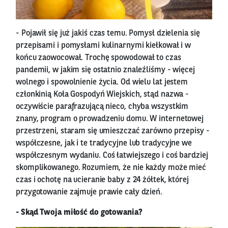
- Pojawił się już jakiś czas temu. Pomysł dzielenia się
przepisami i pomysłami kulinarnymi kiełkował i w
końcu zaowocował. Trochę spowodował to czas
pandemii, w jakim się ostatnio znaleźliśmy - więcej
wolnego i spowolnienie życia. Od wielu lat jestem
członkinią Koła Gospodyń Wiejskich, stąd nazwa -
oczywiście parafrazującą nieco, chyba wszystkim
znany, program o prowadzeniu domu. W internetowej
przestrzeni, staram się umieszczać zarówno przepisy -
współczesne, jak i te tradycyjne lub tradycyjne we
współczesnym wydaniu. Coś łatwiejszego i coś bardziej
skomplikowanego. Rozumiem, że nie każdy może mieć
czas i ochotę na ucieranie baby z 24 żółtek, której
przygotowanie zajmuje prawie cały dzień.
- Skąd Twoja miłość do gotowania?