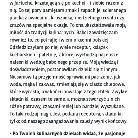
w fartuchu, krzątającą się po kuchni - i siebie razem z
nią. Do tej pory pamiętam smak i zapach jej ucieranego
placka z owocami i kruszonką, niedzielnego rosołu czy
zrazów na specjalne okazje. To ona ukształtowała moją
miłość do tradycji kulinarnych. Babci zawdzięczam
również to, co potrafię i wiem o kuchni polskiej.
Odziedziczyłam po niej wiele receptur, książek
kucharskich i patelnię, z której wychodzą najlepsze
naleśniki według babcinego przepisu. Moją wiedzą i
doświadczeniem, postanowiłam dzielić się z innymi.
Niesamowitą przyjemność sprawia mi patrzenie, jak
woda, mąka i zakwas, zmieniają się w ciasto chlebowe,
które wyrasta, a w końcu powstaje z tego chleb. Zwykłe
składniki, czasem te same, a można stworzyć z nich
różne potrawy, czasami mniej lub bardziej wyszukane.
To taki rodzaj magii. Jest podana receptura, składniki i
tylko od naszego zaangażowania zależy wynik końcowy.
- Po Twoich kulinarnych dziełach widać, że pasjonuje