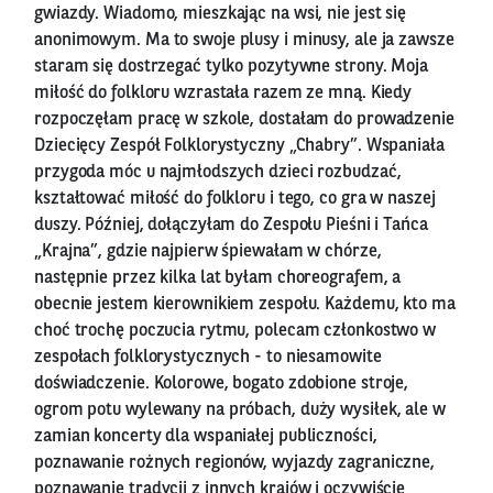
gwiazdy. Wiadomo, mieszkając na wsi, nie jest się
anonimowym. Ma to swoje plusy i minusy, ale ja zawsze
staram się dostrzegać tylko pozytywne strony. Moja
miłość do folkloru wzrastała razem ze mną. Kiedy
rozpoczęłam pracę w szkole, dostałam do prowadzenie
Dziecięcy Zespół Folklorystyczny „Chabry”. Wspaniała
przygoda móc u najmłodszych dzieci rozbudzać,
kształtować miłość do folkloru i tego, co gra w naszej
duszy. Później, dołączyłam do Zespołu Pieśni i Tańca
„Krajna”, gdzie najpierw śpiewałam w chórze,
następnie przez kilka lat byłam choreografem, a
obecnie jestem kierownikiem zespołu. Każdemu, kto ma
choć trochę poczucia rytmu, polecam członkostwo w
zespołach folklorystycznych - to niesamowite
doświadczenie. Kolorowe, bogato zdobione stroje,
ogrom potu wylewany na próbach, duży wysiłek, ale w
zamian koncerty dla wspaniałej publiczności,
poznawanie rożnych regionów, wyjazdy zagraniczne,
poznawanie tradycji z innych krajów i oczywiście