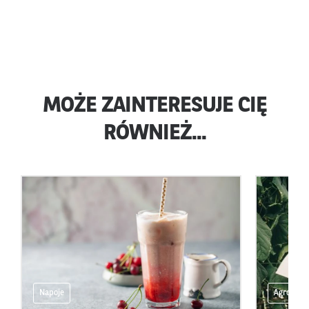
MOŻE ZAINTERESUJE CIĘ
RÓWNIEŻ...
Napoje
Agro na 