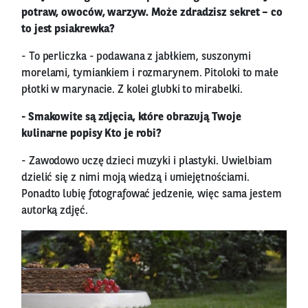
potraw, owoców, warzyw. Może zdradzisz sekret – co
to jest psiakrewka?
- To perliczka - podawana z jabłkiem, suszonymi
morelami, tymiankiem i rozmarynem. Pitoloki to małe
płotki w marynacie. Z kolei glubki to mirabelki.
- Smakowite są zdjęcia, które obrazują Twoje
kulinarne popisy Kto je robi?
- Zawodowo uczę dzieci muzyki i plastyki. Uwielbiam
dzielić się z nimi moją wiedzą i umiejętnościami.
Ponadto lubię fotografować jedzenie, więc sama jestem
autorką zdjęć.