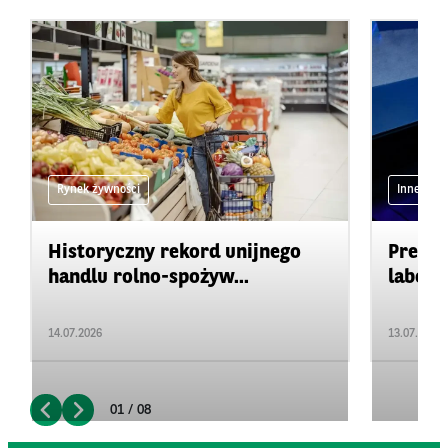
Rynek żywności
Inne
Historyczny rekord unijnego
Precyz
handlu rolno-spożyw...
labora
14.07.2026
13.07.2026
01 / 08