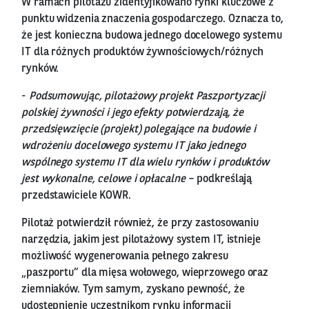
W ramach pilotażu zidentyfikowano rynki kluczowe z
punktu widzenia znaczenia gospodarczego. Oznacza to,
że jest konieczna budowa jednego docelowego systemu
IT dla różnych produktów żywnościowych/różnych
rynków.
-
Podsumowując, pilotażowy projekt Paszportyzacji
polskiej żywności i jego efekty potwierdzają, że
przedsięwzięcie (projekt) polegające na budowie i
wdrożeniu docelowego systemu IT jako jednego
wspólnego systemu IT dla wielu rynków i produktów
jest wykonalne, celowe i opłacalne
– podkreślają
przedstawiciele KOWR.
Pilotaż potwierdził również, że przy zastosowaniu
narzędzia, jakim jest pilotażowy system IT, istnieje
możliwość wygenerowania pełnego zakresu
„paszportu” dla mięsa wołowego, wieprzowego oraz
ziemniaków. Tym samym, zyskano pewność, że
udostępnienie uczestnikom rynku informacji