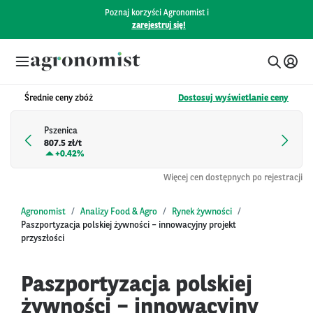
Poznaj korzyści Agronomist i
zarejestruj się!
Średnie ceny zbóż
Dostosuj wyświetlanie ceny
Pszenica
807.5 zł/t
+
0.42%
Więcej cen dostępnych po rejestracji
Agronomist
Analizy Food & Agro
Rynek żywności
Paszportyzacja polskiej żywności – innowacyjny projekt
przyszłości
Paszportyzacja polskiej
żywności – innowacyjny