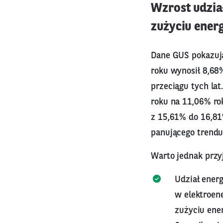
Wzrost udzia
zużyciu energ
Dane GUS pokazują
roku wynosił 8,68
przeciągu tych la
roku na 11,06% ro
z 15,61% do 16,81
panującego trend
Warto jednak przy
Udział ener
w elektroen
zużyciu ener