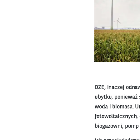
OZE, inaczej odnaw
ubytku, ponieważ s
woda i biomasa. U
fotowoltaicznych,
biogazowni, pomp 