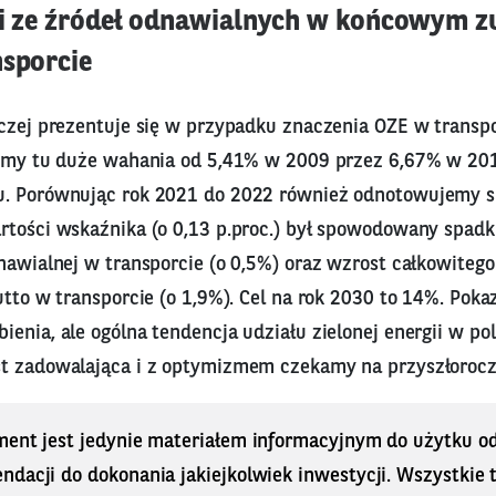
ii ze źródeł odnawialnych w końcowym zu
nsporcie
aczej prezentuje się w przypadku znaczenia OZE w transpo
zimy tu duże wahania od 5,41% w 2009 przez 6,67% w 20
u. Porównując rok 2021 do 2022 również odnotowujemy s
rtości wskaźnika (o 0,13 p.proc.) był spowodowany spa
dnawialnej w transporcie (o 0,5%) oraz wzrost całkowite
utto w transporcie (o 1,9%). Cel na rok 2030 to 14%. Poka
enia, ale ogólna tendencja udziału zielonej energii w po
t zadowalająca i z optymizmem czekamy na przyszłorocz
ment jest jedynie materiałem informacyjnym do użytku od
dacji do dokonania jakiejkolwiek inwestycji. Wszystkie tr