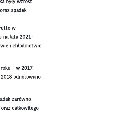
ka były wzrost
 oraz spadek
rutto w
u na lata 2021-
wie i chłodnictwie
 roku – w 2017
 w 2018 odnotowano
spadek zarówno
 oraz całkowitego