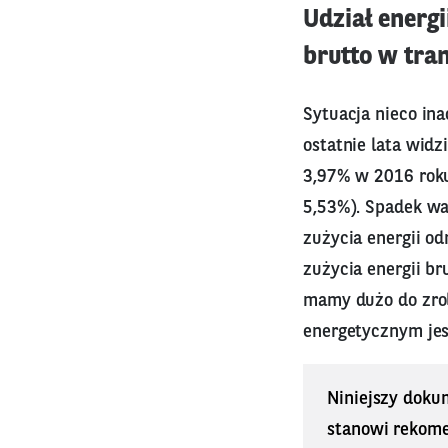
Udział energ
brutto w tra
Sytuacja nieco in
ostatnie lata wid
3,97% w 2016 rok
5,53%). Spadek wa
zużycia energii o
zużycia energii br
mamy dużo do zrobi
energetycznym jes
Niniejszy doku
stanowi rekomen