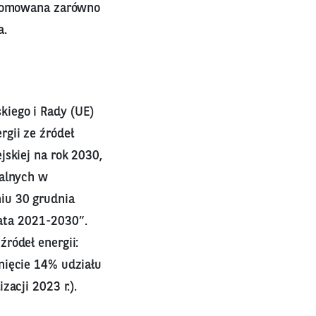
 promowana zarówno
a.
kiego i Rady (UE)
gii ze źródeł
jskiej na rok 2030,
ialnych w
iu 30 grudnia
lata 2021-2030”.
ródeł energii:
nięcie 14% udziału
acji 2023 r.).