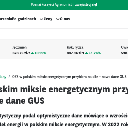
Poznaj korzyści Agronomist i
zarejestruj się!
rzenia
Po godzinach
Ceny
O nas
Jęczmień
Kukurydza
Owi
678.75 zł/t
+
0.39%
887.94 zł/t
+
1.26%
538.
iany
OZE w polskim miksie energetycznym przybiera na sile – nowe dane GUS
skim miksie energetycznym prz
we dane GUS
tystyczny podał optymistyczne dane mówiące o wzrości
deł energii w polskim miksie energetycznym. W 2022 r