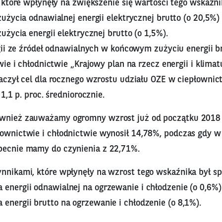
 które wpłynęły na zwiększenie się wartości tego wskaźni
życia odnawialnej energii elektrycznej brutto (o 20,5%)
życia energii elektrycznej brutto (o 1,5%).
gii ze źródeł odnawialnych w końcowym zużyciu energii b
ie i chłodnictwie „Krajowy plan na rzecz energii i klimat
czył cel dla rocznego wzrostu udziału OZE w ciepłownict
1,1 p. proc. średniorocznie.
ównież zauważamy ogromny wzrost już od początku 2018
łownictwie i chłodnictwie wynosił 14,78%, podczas gdy
becnie mamy do czynienia z 22,71%.
ynnikami, które wpłynęły na wzrost tego wskaźnika był 
 energii odnawialnej na ogrzewanie i chłodzenie (o 0,6%)
energii brutto na ogrzewanie i chłodzenie (o 8,1%).