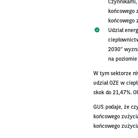
Czynnikami,
końcowego zu
końcowego zu
Udział ener
ciepłownictw
2030” wyzna
na poziomie 
W tym sektorze r
udział OZE w ciep
skok do 21,47%. O
GUS podaje, że cz
końcowego zużycia
końcowego zużycia 