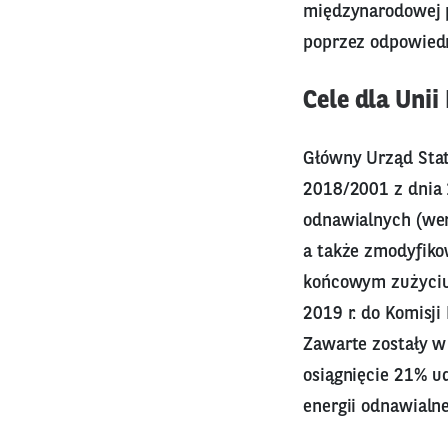
międzynarodowej p
poprzez odpowiedn
Cele dla Unii
Główny Urząd Sta
2018/2001 z dnia 
odnawialnych (wers
a także zmodyfiko
końcowym zużyciu 
2019 r. do Komisji
Zawarte zostały w
osiągnięcie 21% u
energii odnawialne