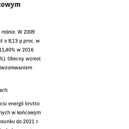
ńcowym
 rośnie. W 2009
 o 8,13 p.proc. w
z 11,40% w 2016
1%). Obecny wzrost
 odwzorowaniem
ach:
iu energii brutto
ialnych w końcowym
osunku do 2021 r.