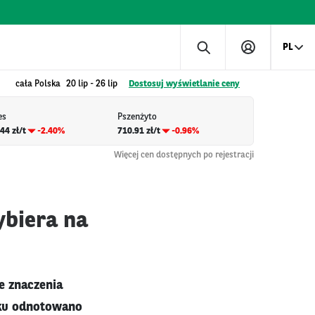
PL
cała Polska
20 lip
-
26 lip
Dostosuj wyświetlanie ceny
es
Pszenżyto
44 zł/t
-2.40%
710.91 zł/t
-0.96%
Więcej cen dostępnych po rejestracji
ybiera na
e znaczenia
oku odnotowano