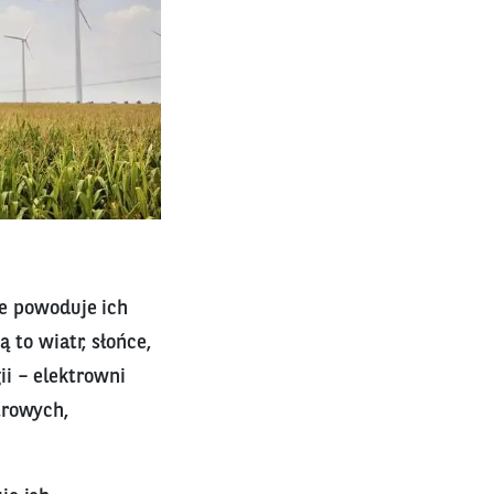
ie powoduje ich
 to wiatr, słońce,
i – elektrowni
trowych,