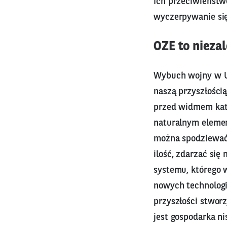
Ich przeciwieństw
wyczerpywanie się,
OZE to nieza
Wybuch wojny w Ukr
naszą przyszłością
przed widmem kata
naturalnym elemen
można spodziewać 
ilość, zdarzać się
systemu, którego 
nowych technologi
przyszłości stwor
jest gospodarka ni