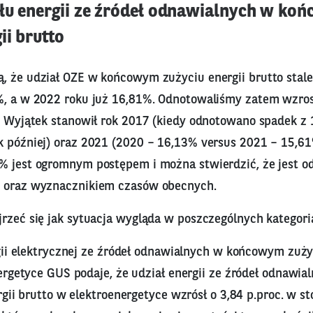
łu energii ze źródeł odnawialnych w ko
ii brutto
, że udział OZE w końcowym zużyciu energii brutto stale
%, a w 2022 roku już 16,81%. Odnotowaliśmy zatem wzrost
t. Wyjątek stanowił rok 2017 (kiedy odnotowano spadek 
k później) oraz 2021 (2020 – 16,13% versus 2021 – 15,6
% jest ogromnym postępem i można stwierdzić, że jest
u oraz wyznacznikiem czasów obecnych.
jrzeć się jak sytuacja wygląda w poszczególnych kategori
gii elektrycznej ze źródeł odnawialnych w końcowym zużyc
ergetyce GUS podaje, że udział energii ze źródeł odnaw
gii brutto w elektroenergetyce wzrósł o 3,84 p.proc. w st