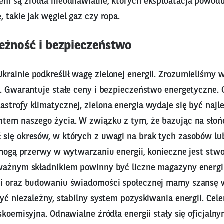
em są źródła nieodnawialne, których eksploatacja powodu
 takie jak węgiel gaz czy ropa.
leżność i bezpieczeństwo
ainie podkreślił wagę zielonej energii. Zrozumieliśmy w 
. Gwarantuje stałe ceny i bezpieczeństwo energetyczne. C
strofy klimatycznej, zielona energia wydaje się być najl
tem naszego życia. W związku z tym, że bazując na słoń
się okresów, w których z uwagi na brak tych zasobów lub
 mogą przerwy w wytwarzaniu energii, konieczne jest stw
ważnym składnikiem powinny być liczne magazyny energii
i oraz budowaniu świadomości społecznej mamy szansę w
zyć niezależny, stabilny system pozyskiwania energii. C
skoemisyjna. Odnawialne źródła energii stały się oficjal