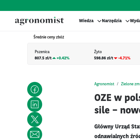
Wiedza
Narzędzia
Wyda
Średnie ceny zbóż
Pszenica
Żyto
807.5 zł/t
+
0.42%
598.86 zł/t
-4.71%
Agronomist
Zielone zm
OZE w pol
sile – no
Główny Urząd Sta
odnawialnych źró