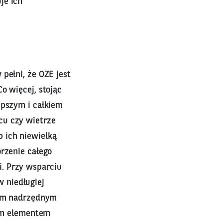
je ich
pełni, że OZE jest
o więcej, stojąc
epszym i całkiem
cu czy wietrze
 ich niewielką
orzenie całego
. Przy wsparciu
 niedługiej
elem nadrzędnym
nym elementem