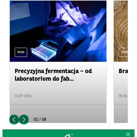
Inne
Inne
Precyzyjna fermentacja – od
Branża
laboratorium do fab...
13.07.2026
30.06.2026
01 / 08