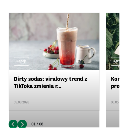
Napoje
Agro na 
Dirty sodas: viralowy trend z
Konkur
TikToka zmienia r...
projek
05.08.2026
06.05.2026
01 / 08