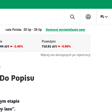
PL
cała Polska
20 lip
-
26 lip
Dostosuj wyświetlanie ceny
es
Pszenżyto
44 zł/t
-2.40%
710.91 zł/t
-0.96%
Więcej cen dostępnych po rejestracji
2
Do Popisu
ym etapie
y lasu”.