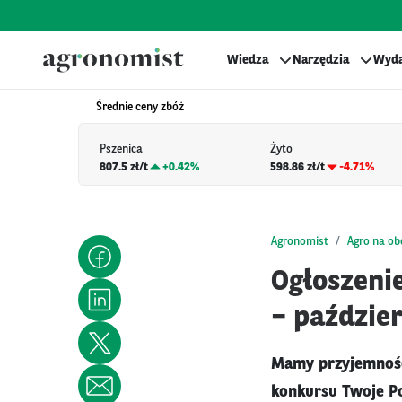
Wiedza
Narzędzia
Wyda
Średnie ceny zbóż
Pszenica
Żyto
807.5 zł/t
+
0.42%
598.86 zł/t
-4.71%
Agronomist
Agro na o
Ogłoszeni
– paździe
Mamy przyjemność
konkursu Twoje Po