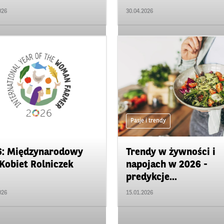
026
30.04.2026
na obcasach
Pasje i trendy
6: Międzynarodowy
Trendy w żywności i
Kobiet Rolniczek
napojach w 2026 -
predykcje...
026
15.01.2026