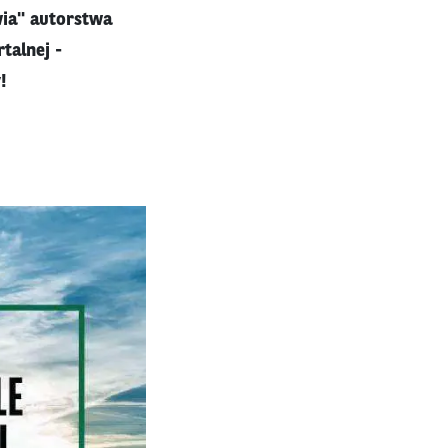
wia" autorstwa
talnej -
!