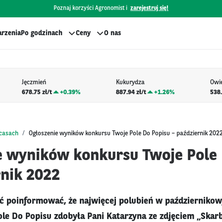
Poznaj korzyści Agronomist i
zarejestruj się!
rzenia
Po godzinach
Ceny
O nas
Jęczmień
Kukurydza
Owi
678.75 zł/t
+
0.39%
887.94 zł/t
+
1.26%
538.
bcasach
Ogłoszenie wyników konkursu Twoje Pole Do Popisu – październik 202
e wyników konkursu Twoje Pole 
rnik 2022
 poinformować, że najwięcej polubień w październikow
le Do Popisu zdobyła Pani Katarzyna ze zdjęciem „Skarb