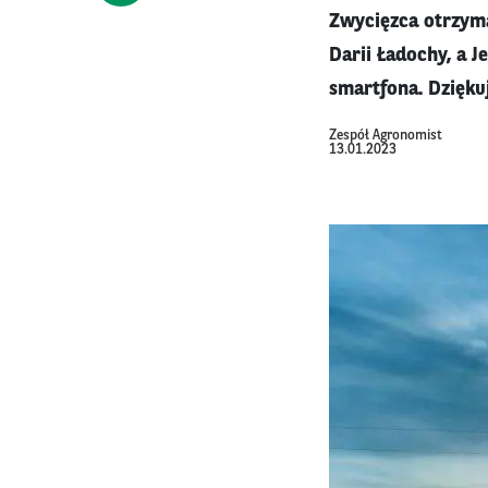
Zwycięzca otrzyma
Darii Ładochy, a 
smartfona. Dzięku
Zespół Agronomist
13.01.2023