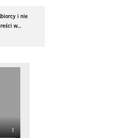
biorcy i nie
eści w...