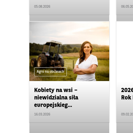
05.08.2026
06.05.2
Agro na obcasach
Agro 
Kobiety na wsi –
202
niewidzialna siła
Rok 
europejskieg...
16.03.2026
09.02.2