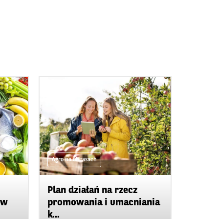
Agro na obcasach
Plan działań na rzecz
ów
promowania i umacniania
k...