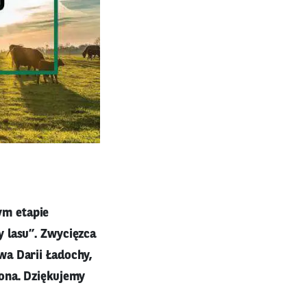
ym etapie
y lasu”. Zwycięzca
wa Darii Ładochy,
fona. Dziękujemy