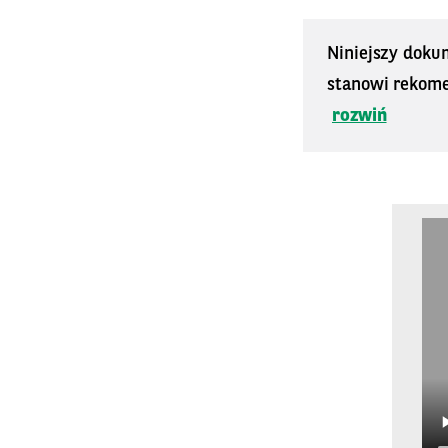
Niniejszy doku
stanowi rekomen
rozwiń