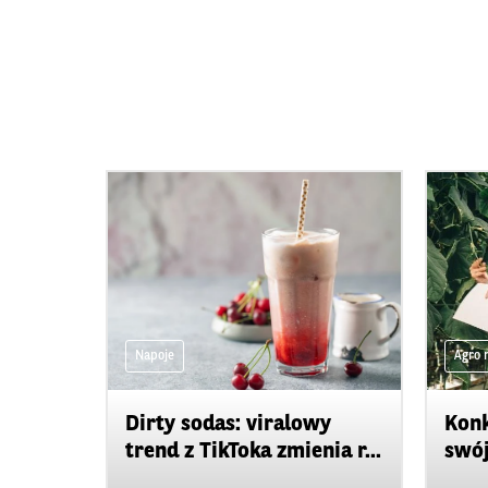
Napoje
Agro 
Dirty sodas: viralowy
Konk
trend z TikToka zmienia r...
swój