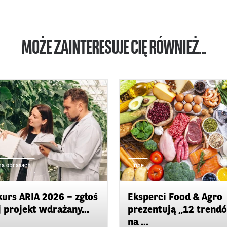
MOŻE ZAINTERESUJE CIĘ RÓWNIEŻ...
na obcasach
Inne
urs ARIA 2026 – zgłoś
Eksperci Food & Agro
 projekt wdrażany...
prezentują „12 trend
na ...