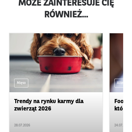
MOŻE ZAINTERESUJE CIĘ
RÓWNIEŻ...
Mięso
Alternaty
Trendy na rynku karmy dla
Food b
zwierząt 2026
które s
28.07.2026
24.07.2026