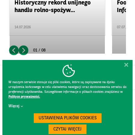
Historyczny rekord unijnego
Food&A
handlu rolno-spożyw...
Inform
14.07.2026
07.07.2026
01 / 08
W naszym serwisie stosuje się pliki cookies, które są zapisywane na dysku
urządzenia końcowego w celu ułatwienia nawigacji oraz dostosowania serwisu do
preferencji użytkownika. Szczegółowe informacje o plikach cookies znajdziesz w
Polityce prywatności.
KONTAKT
Więcej
REGULAMIN STRONY
POLITYKA PRYWATNOŚCI
USTAWIENIA PLIKÓW COOKIES
RODO
BEZPIECZEŃSTWO
CZYTAJ WIĘCEJ