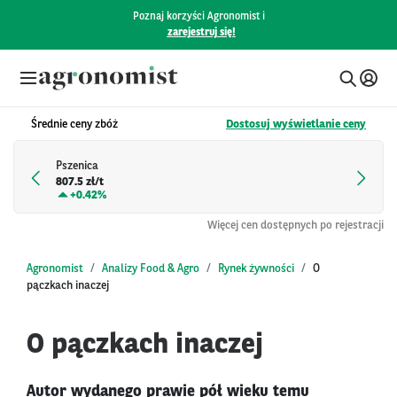
Poznaj korzyści Agronomist i
zarejestruj się!
Średnie ceny zbóż
Dostosuj wyświetlanie ceny
Pszenica
807.5 zł/t
+
0.42%
Więcej cen dostępnych po rejestracji
Agronomist
Analizy Food & Agro
Rynek żywności
O
pączkach inaczej
O pączkach inaczej
Autor wydanego prawie pół wieku temu