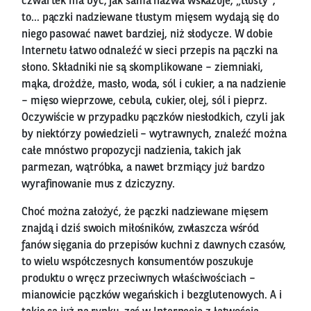
czwartek ma być, jak sama nazwa wskazuje, „tłusty”,
to… pączki nadziewane tłustym mięsem wydają się do
niego pasować nawet bardziej, niż słodycze. W dobie
Internetu łatwo odnaleźć w sieci przepis na pączki na
słono. Składniki nie są skomplikowane – ziemniaki,
mąka, drożdże, masło, woda, sól i cukier, a na nadzienie
– mięso wieprzowe, cebula, cukier, olej, sól i pieprz.
Oczywiście w przypadku pączków niesłodkich, czyli jak
by niektórzy powiedzieli – wytrawnych, znaleźć można
całe mnóstwo propozycji nadzienia, takich jak
parmezan, wątróbka, a nawet brzmiący już bardzo
wyrafinowanie mus z dziczyzny.
Choć można założyć, że pączki nadziewane mięsem
znajdą i dziś swoich miłośników, zwłaszcza wśród
fanów sięgania do przepisów kuchni z dawnych czasów,
to wielu współczesnych konsumentów poszukuje
produktu o wręcz przeciwnych właściwościach –
mianowicie pączków wegańskich i bezglutenowych. A i