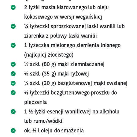
2 łyżki masła klarowanego lub oleju
kokosowego w wersji wegańskiej
¼ łyżeczki sproszkowanej laski wanilii lub
ziarenka z połowy laski wanilii
1 łyżeczka mielonego siemienia lnianego
(najlepiej złocistego)
½ szkl. (80 g) mąki ziemniaczanej
¼ szkl. (35 g) mąki ryżowej
¼ szkl. (30 g) bezglutenowej mąki owsianej
½ łyżeczki bezglutenowego proszku do
pieczenia
1 ½ łyżki esencji waniliowej na alkoholu
lub rumu/wódki
ok. ½ l oleju do smażenia