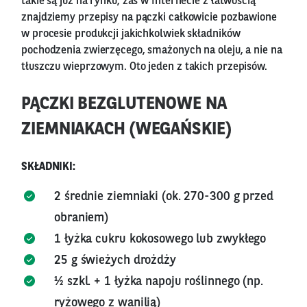
takie są już na rynku, zaś w Internecie z łatwością
znajdziemy przepisy na pączki całkowicie pozbawione
w procesie produkcji jakichkolwiek składników
pochodzenia zwierzęcego, smażonych na oleju, a nie na
tłuszczu wieprzowym. Oto jeden z takich przepisów.
PĄCZKI BEZGLUTENOWE NA
ZIEMNIAKACH (WEGAŃSKIE)
SKŁADNIKI:
2 średnie ziemniaki (ok. 270-300 g przed
obraniem)
1 łyżka cukru kokosowego lub zwykłego
25 g świeżych drożdży
½ szkl. + 1 łyżka napoju roślinnego (np.
ryżowego z wanilią)