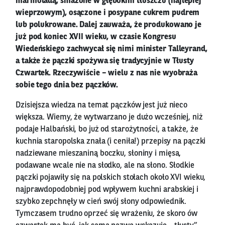
marmoladą, smażone w głębokim tłuszczu (najlepiej
wieprzowym), osączone i posypane cukrem pudrem
lub polukrowane. Dalej zauważa, że produkowano je
już pod koniec XVII wieku, w czasie Kongresu
Wiedeńskiego zachwycał się nimi minister Talleyrand,
a także że pączki spożywa się tradycyjnie w Tłusty
Czwartek. Rzeczywiście – wielu z nas nie wyobraża
sobie tego dnia bez pączków.
Dzisiejsza wiedza na temat pączków jest już nieco
większa. Wiemy, że wytwarzano je dużo wcześniej, niż
podaje Halbański, bo już od starożytności, a także, że
kuchnia staropolska znała (i ceniła!) przepisy na pączki
nadziewane mieszaniną boczku, słoniny i mięsa,
podawane wcale nie na słodko, ale na słono. Słodkie
pączki pojawiły się na polskich stołach około XVI wieku,
najprawdopodobniej pod wpływem kuchni arabskiej i
szybko zepchnęły w cień swój słony odpowiednik.
Tymczasem trudno oprzeć się wrażeniu, że skoro ów