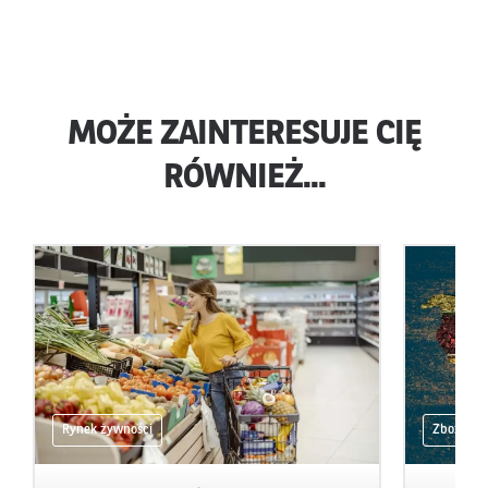
MOŻE ZAINTERESUJE CIĘ
RÓWNIEŻ...
Rynek żywności
Zboża i ol