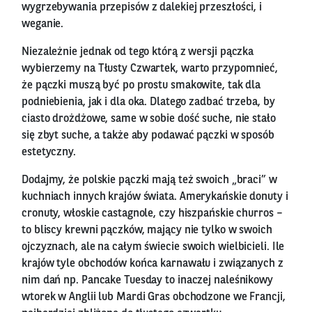
wygrzebywania przepisów z dalekiej przeszłości, i
weganie.
Niezależnie jednak od tego którą z wersji pączka
wybierzemy na Tłusty Czwartek, warto przypomnieć,
że pączki muszą być po prostu smakowite, tak dla
podniebienia, jak i dla oka. Dlatego zadbać trzeba, by
ciasto drożdżowe, same w sobie dość suche, nie stało
się zbyt suche, a także aby podawać pączki w sposób
estetyczny.
Dodajmy, że polskie pączki mają też swoich „braci” w
kuchniach innych krajów świata. Amerykańskie donuty i
cronuty, włoskie castagnole, czy hiszpańskie churros –
to bliscy krewni pączków, mający nie tylko w swoich
ojczyznach, ale na całym świecie swoich wielbicieli. Ile
krajów tyle obchodów końca karnawału i związanych z
nim dań np. Pancake Tuesday to inaczej naleśnikowy
wtorek w Anglii lub Mardi Gras obchodzone we Francji,