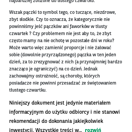
najbardziej zbliżone do tłustego czwartku.
Wszak pączki to symbol tego, co tuczące, niezdrowe,
zbyt słodkie. Czy to oznacza, że kategorycznie nie
powinniśmy jeść pączków ani faworków w tłusty
czwartek ? Czy problemem nie jest aby to, że zbyt
często mamy na nie ochotę w pozostałe dni w roku?
Może warto więc zamienić proporcje i nie żałować
sobie (dowolnie przyrządzonego) pączka w ten jeden
dzień, za to zrezygnować z nich (a przynajmniej bardzo
znacząco je ograniczyć) na co dzień. Jednak
zachowajmy ostrożność, są choroby, których
posiadacze nie powinni przesadzać ze świętowaniem
tłustego czwartku.
Niniejszy dokument jest jedynie materiałem
informacyjnym do użytku odbiorcy i nie stanowi
rekomendacji do dokonania jakiejkolwiek
inwestycji. Wszystkie treści w...
rozwiń