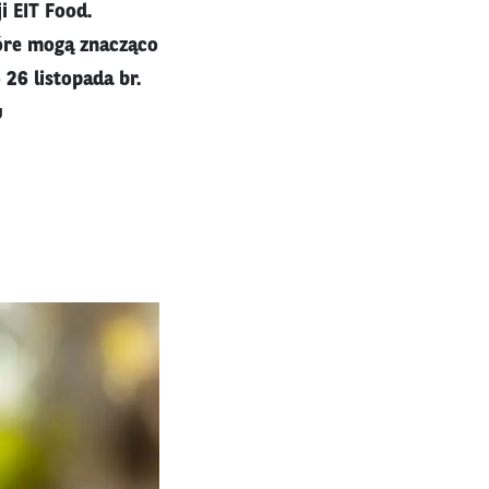
i EIT Food.
óre mogą znacząco
26 listopada br.
u