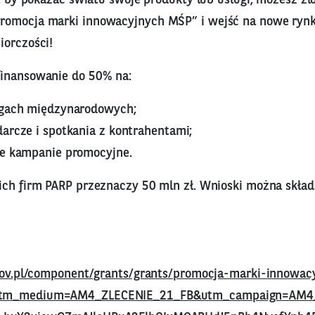
omocja marki innowacyjnych MŚP” i wejść na nowe rynki
iorczości!
inansowanie do 50% na:
rgach międzynarodowych;
arcze i spotkania z kontrahentami;
ne kampanie promocyjne.
ich firm PARP przeznaczy 50 mln zł. Wnioski można skład
.gov.pl/component/grants/grants/promocja-marki-innowa
utm_medium=AM4_ZLECENIE_21_FB&utm_campaign=AM4_