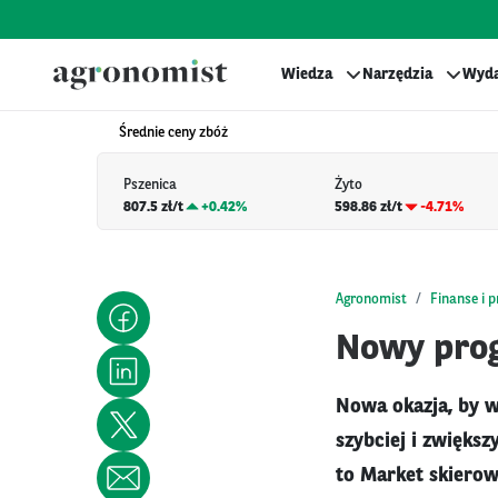
Wiedza
Narzędzia
Wyda
Średnie ceny zbóż
Pszenica
Żyto
807.5 zł/t
+
0.42%
598.86 zł/t
-4.71%
Agronomist
Finanse i 
Nowy prog
Nowa okazja, by 
szybciej i zwięks
to Market skierow