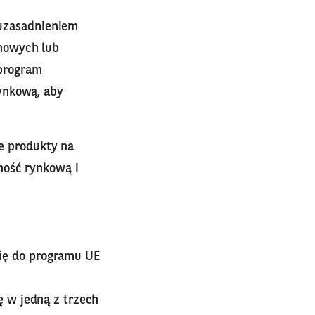
 uzasadnieniem
nowych lub
program
ynkową, aby
we produkty na
ność rynkową i
się do programu UE
ę w jedną z trzech