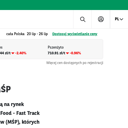
PL
cała Polska
20 lip
-
26 lip
Dostosuj wyświetlanie ceny
es
Pszenżyto
44 zł/t
-2.40%
710.91 zł/t
-0.96%
Więcej cen dostępnych po rejestracji
MŚP
ą na rynek
Food - Fast Track
tw (MŚP), których