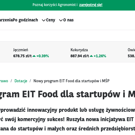
Poznaj korzyści Agronomist i
zarejestruj się!
rzenia
Po godzinach
Ceny
O nas
Jęczmień
Kukurydza
Owi
678.75 zł/t
+
0.39%
887.94 zł/t
+
1.26%
538.
prawo
Dotacje
Nowy program EIT Food dla startupów i MŚP
ram EIT Food dla startupów i 
wprowadzić innowacyjny produkt lub usługę żywnościow
zyć swój komercyjny sukces! Ruszyła nowa inicjatywa EIT 
ana do startupów i małych oraz średnich przedsiębiors