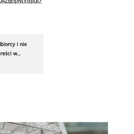
AZqEqJNtVlspL67
biorcy i nie
eści w...