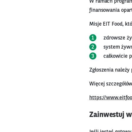
W ramach programu
finansowania opar
Misje EIT Food, k
zdrowsze ży
system żywn
całkowicie 
Zgłoszenia należy 
Więcej szczegółów
https://www.eitfo
Zainwestuj w
Jeśli jesteś gotow