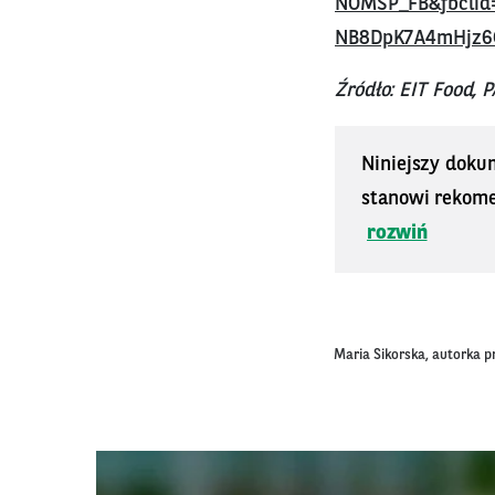
NOMSP_FB&fbclid
NB8DpK7A4mHjz
Źródło: EIT Food, 
Niniejszy doku
stanowi rekomen
rozwiń
Maria Sikorska, autorka p