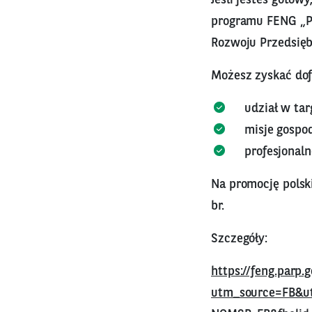
programu FENG „Pr
Rozwoju Przedsięb
Możesz zyskać dof
udział w ta
misje gospod
profesjonal
Na promocję polsk
br.
Szczegóły:
https://feng.parp
utm_source=FB&