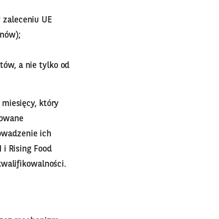
w zaleceniu UE
onów);
tów, a nie tylko od
miesięcy, który
nowane
owadzenie ich
i Rising Food
walifikowalności.