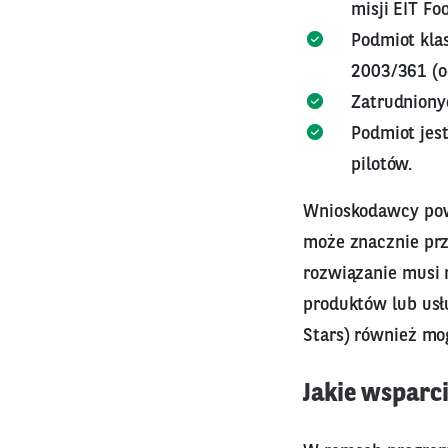
misji EIT Fo
Podmiot klas
2003/361 (od
Zatrudniony
Podmiot jest
pilotów.
Wnioskodawcy powi
może znacznie prz
rozwiązanie musi
produktów lub usł
Stars) również mo
Jakie wsparci