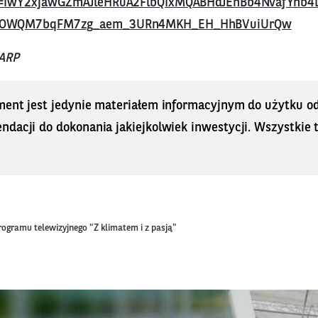
=IwY2xjawGZmAJleHRuA2FlbQIxMQABHdJEnBb4NvafYnb4D
6OWQM7bqFM7zg_aem_3URn4MKH_EH_HhBVuiUrQw
PARP
ment jest jedynie materiałem informacyjnym do użytku od
dacji do dokonania jakiejkolwiek inwestycji. Wszystkie tr
rogramu telewizyjnego "Z klimatem i z pasją"