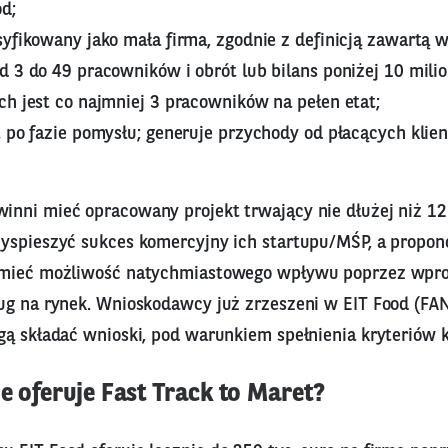
od;
yfikowany jako mała firma, zgodnie z definicją zawartą 
 3 do 49 pracowników i obrót lub bilans poniżej 10 mili
ch jest co najmniej 3 pracowników na pełen etat;
 po fazie pomysłu; generuje przychody od płacących klien
nni mieć opracowany projekt trwający nie dłużej niż 12 
yspieszyć sukces komercyjny ich startupu/MŚP, a propo
 mieć możliwość natychmiastowego wpływu poprzez wpr
ug na rynek. Wnioskodawcy już zrzeszeni w EIT Food (FAN 
gą składać wnioski, pod warunkiem spełnienia kryteriów k
e oferuje Fast Track to Maret?