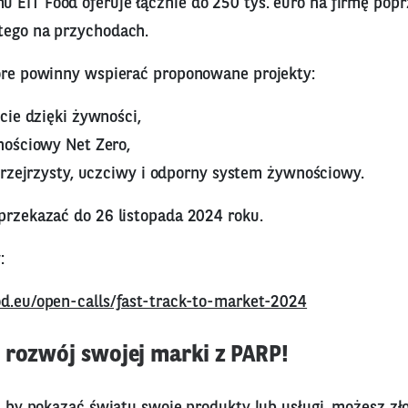
 EIT Food oferuje łącznie do 250 tys. euro na firmę po
tego na przychodach.
tóre powinny wspierać proponowane projekty:
cie dzięki żywności,
ościowy Net Zero,
przejrzysty, uczciwy i odporny system żywnościowy.
przekazać do 26 listopada 2024 roku.
:
od.eu/open-calls/fast-track-to-market-2024
 rozwój swojej marki z PARP!
y, by pokazać światu swoje produkty lub usługi, możesz z