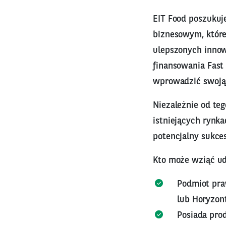
EIT Food poszukuje
biznesowym, które
ulepszonych inno
finansowania Fast
wprowadzić swoją 
Niezależnie od teg
istniejących rynk
potencjalny sukce
Kto może wziąć ud
Podmiot pra
lub Horyzont
Posiada prod